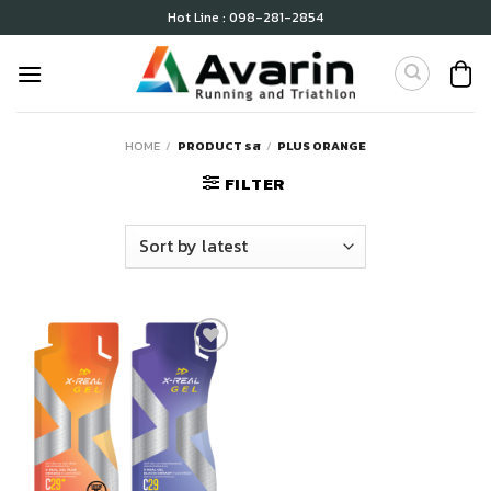
Skip
Hot Line : 098-281-2854
to
content
HOME
/
PRODUCT รส
/
PLUS ORANGE
FILTER
เก็บ
ใน
สินค้า
ที่ชอบ