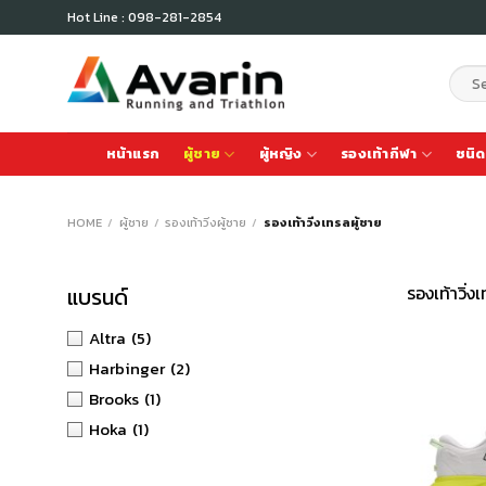
Skip
Hot Line : 098-281-2854
to
content
Sear
for:
หน้าแรก
ผู้ชาย
ผู้หญิง
รองเท้ากีฬา
ชนิด
HOME
/
ผู้ชาย
/
รองเท้าวิ่งผู้ชาย
/
รองเท้าวิ่งเทรลผู้ชาย
รองเท้าวิ่
แบรนด์
Altra
(5)
Harbinger
(2)
Brooks
(1)
Hoka
(1)