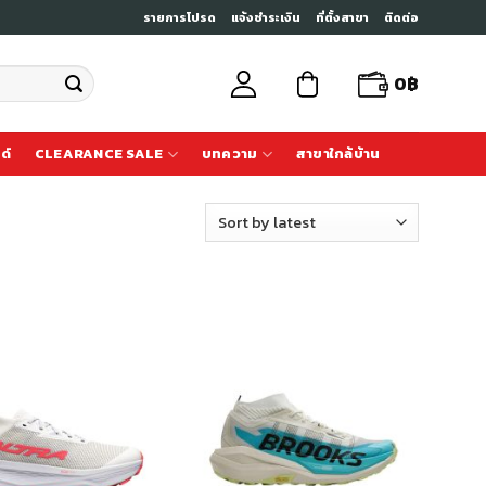
รายการโปรด
แจ้งชำระเงิน
ที่ตั้งสาขา
ติดต่อ
0
฿
ด์
CLEARANCE SALE
บทความ
สาขาใกล้บ้าน
เก็บ
เก็บ
ใน
ใน
สินค้า
สินค้า
ที่ชอบ
ที่ชอบ