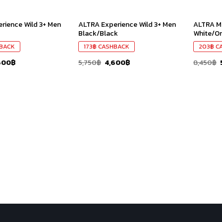
rience Wild 3+ Men
ALTRA Experience Wild 3+ Men
ALTRA M
Black/Black
White/O
BACK
173
฿
CASHBACK
203
฿
C
600
฿
5,750
฿
4,600
฿
8,450
฿