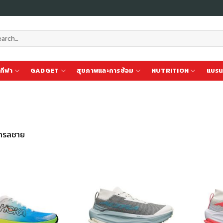
ch
กีฬา
GADGET
สุขภาพและการซ้อม
NUTRITION
แบรน
งเทรลชาย
เก็บ
เก็บ
ใน
ใน
สินค้า
สินค้า
ที่ชอบ
ที่ชอบ