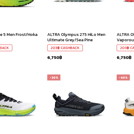
e 5 Men Frost/Hoka
ALTRA Olympus 275 HiLo Men
ALTRA O
Ultimate Grey/Sea Pine
Vaporous
BACK
203
฿
CASHBACK
203
฿
C
6,750
฿
6,750
฿
-20%
-40%
เก็บ
เก็บ
ใน
ใน
สินค้า
สินค้า
ที่ชอบ
ที่ชอบ