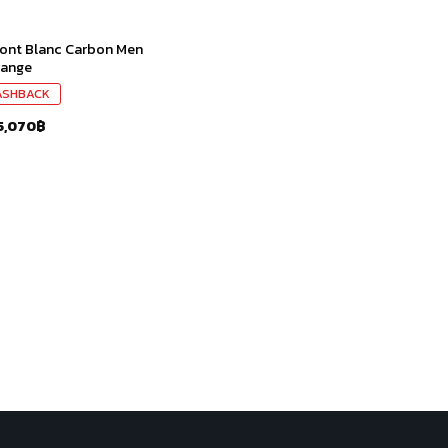
ont Blanc Carbon Men
range
ASHBACK
5,070
฿