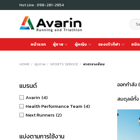
Skip
Hot Line : 098-281-2854
to
content
Sear
for:
หน้าแรก
ผู้ชาย
ผู้หญิง
รองเท้ากีฬา
ชนิด
HOME
/
สุขภาพ
/
SPORTS SERVICE
/
หาตารางซ้อม
ออกกำลัง ซ
แบรนด์
Avarin
(4)
สมดุลย์ทั้
Health Performance Team
(4)
Next Runners
(2)
แบ่งตามการใช้งาน