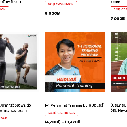
ะหยัดพลังงาน
team
60
฿
CASHBACK
ACK
70
฿
CA
6,000
฿
7,000
฿
เก็บ
เก็บ
ใน
ใน
สินค้า
สินค้า
ที่ชอบ
ที่ชอบ
นาการวิ่งเฉพาะตัว
โปรแกรมฝ
1-1 Personal Training by หมอแอร์
formance team
วัธน์ Niw
584
฿
CASHBACK
BACK
14,700
฿
–
19,470
฿