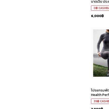
บาดเจ็บ ปร
0
฿
CASHB
6,000
฿
โปรแกรมพัฒ
Health Per
39
฿
CASH
3,900
฿