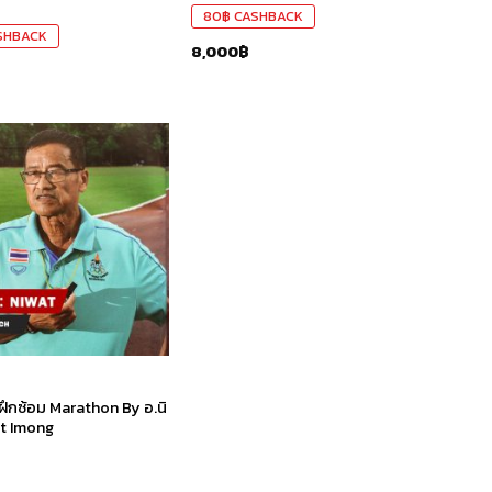
80
฿
CASHBACK
SHBACK
8,000
฿
เก็บ
ใน
สินค้า
ที่ชอบ
ึกซ้อม Marathon By อ.นิ
at Imong