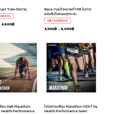
Race วางเป้าหมายทำ PB ในการ
art Train ต่ออายุ
แข่งขันวิ่งถนนทุกระยะ
SHBACK
0
฿
CASHBACK
–
4,600
฿
4,500
฿
–
6,000
฿
เก็บ
เก็บ
ใน
ใน
สินค้า
สินค้า
ที่ชอบ
ที่ชอบ
้อม Half Marathon
โปรแกรมซ้อม Marathon VDOT by
 Health Performance
Health Performance team