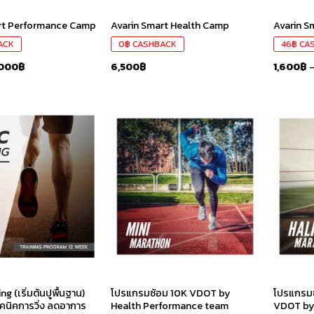
rt Performance Camp
Avarin Smart Health Camp
Avarin Sm
ACK
0
฿
CASHBACK
46
฿
CA
000
฿
6,500
฿
1,600
฿
เก็บ
เก็บ
ใน
ใน
สินค้า
สินค้า
ที่ชอบ
ที่ชอบ
g (เริ่มต้นปูพื้นฐาน)
โปรแกรมซ้อม 10K VDOT by
โปรแกรมซ
เทคนิคการวิ่ง ลดอาการ
Health Performance team
VDOT by