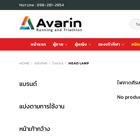
Skip
Hot Line : 098-281-2854
to
content
Sear
for:
หน้าแรก
ผู้ชาย
ผู้หญิง
รองเท้ากีฬา
ชนิด
HOME
/
ชนิดกีฬา
/
วิ่งเทรล
/
HEAD LAMP
ไฟคาดศีรษะ
แบรนด์
No produc
แบ่งตามการใช้งาน
หน้าเท้ากว้าง