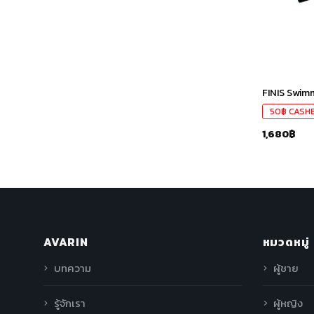
FINIS Swim
50
฿
CASH
1,680
฿
AVARIN
หมวดหมู่
บทความ
ผู้ชาย
รู้จักเรา
ผู้หญิง