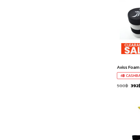
Aviss Foam
4
฿
CASHB
580
฿
392