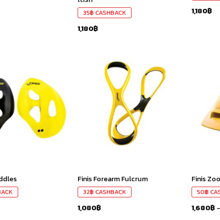
1,180
฿
35
฿
CASHBACK
1,180
฿
เก็บ
เก็บ
ใน
ใน
สินค้า
สินค้า
ที่ชอบ
ที่ชอบ
addles
Finis Forearm Fulcrum
Finis Zo
BACK
32
฿
CASHBACK
50
฿
CA
1,080
฿
1,680
฿