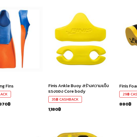
เก็บ
เก็บ
ใน
ใน
สินค้า
สินค้า
ที่ชอบ
ที่ชอบ
Finis Ankle Buoy สร้างความแข็ง
ing Fins
Finis Fo
แรงของ Core body
BACK
29
฿
CA
35
฿
CASHBACK
,870
฿
880
฿
1,180
฿