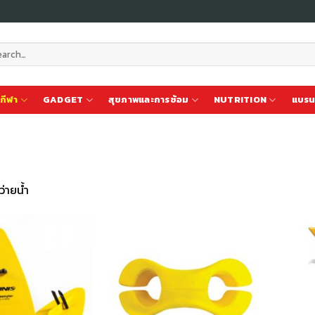
ch
กีฬา
GADGET
สุขภาพและการซ้อม
NUTRITION
แบรน
ว่ายน้ำ