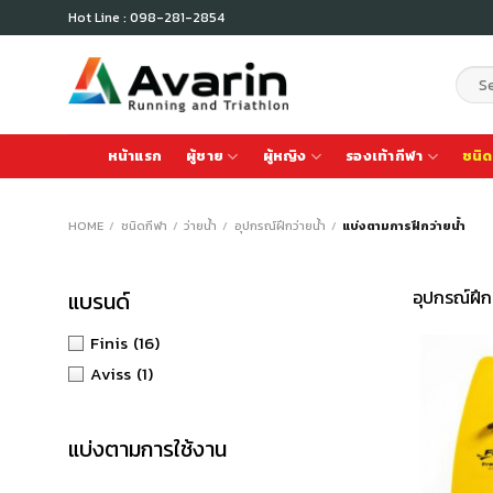
Skip
Hot Line : 098-281-2854
to
content
Sear
for:
หน้าแรก
ผู้ชาย
ผู้หญิง
รองเท้ากีฬา
ชนิด
HOME
/
ชนิดกีฬา
/
ว่ายน้ำ
/
อุปกรณ์ฝึกว่ายน้ำ
/
แบ่งตามการฝึกว่ายน้ำ
อุปกรณ์ฝึก
แบรนด์
Finis
(16)
Aviss
(1)
แบ่งตามการใช้งาน