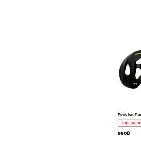
Finis Iso P
29
฿
CASH
980
฿