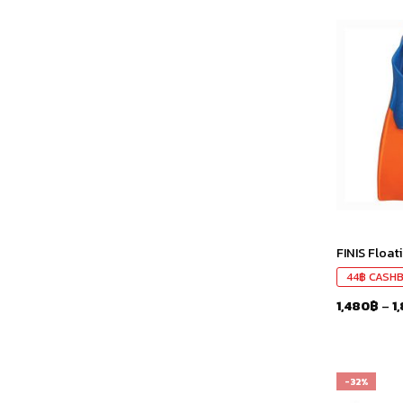
FINIS Float
44
฿
CASH
1,480
฿
–
1
-32%