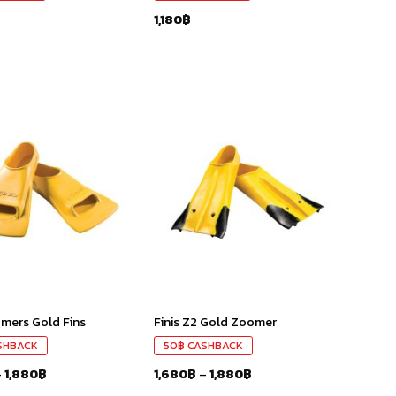
1,180
฿
เก็บ
เก็บ
ใน
ใน
สินค้า
สินค้า
ที่ชอบ
ที่ชอบ
omers Gold Fins
Finis Z2 Gold Zoomer
SHBACK
50
฿
CASHBACK
–
1,880
฿
1,680
฿
–
1,880
฿