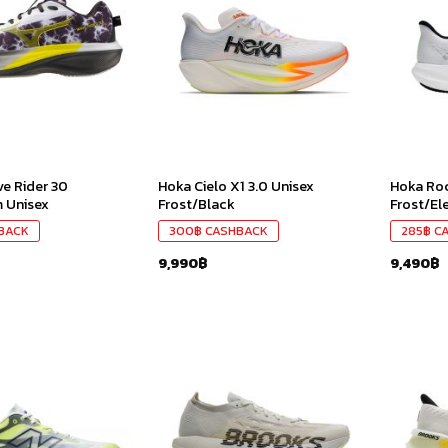
ใน
ใน
สินค้า
สินค้า
ที่ชอบ
ที่ชอบ
e Rider 30
Hoka Cielo X1 3.0 Unisex
Hoka Roc
 Unisex
Frost/Black
Frost/El
BACK
300
฿
CASHBACK
285
฿
CA
9,990
฿
9,490
฿
เก็บ
เก็บ
ใน
ใน
สินค้า
สินค้า
ที่ชอบ
ที่ชอบ