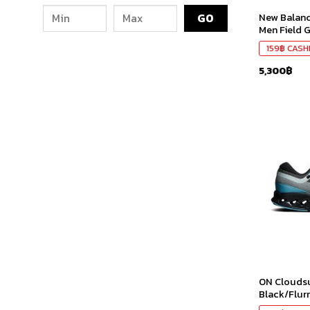
New Balanc
Men Field 
159
฿
CASH
5,300
฿
ON Cloudsu
Black/Flur