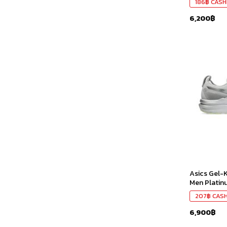
186
฿
CASH
6,200
฿
Asics Gel-
Men Plati
207
฿
CAS
6,900
฿