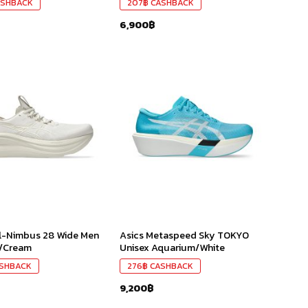
SHBACK
207
฿
CASHBACK
6,900
฿
เก็บ
เก็บ
ใน
ใน
สินค้า
สินค้า
ที่ชอบ
ที่ชอบ
l-Nimbus 28 Wide Men
Asics Metaspeed Sky TOKYO
t/Cream
Unisex Aquarium/White
SHBACK
276
฿
CASHBACK
9,200
฿