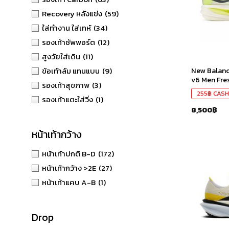
Recovery หลังแข่ง
(59)
ใส่ทำงาน ใส่เทห์
(34)
รองเท้าซัพพอร์ต
(12)
สูงวัยใส่เดิน
(11)
New Balanc
ข้อเท้าล้ม แทนแบน
(9)
v6 Men Fres
รองเท้าสุขภาพ
(3)
255
฿
CASH
รองเท้าแตะใส่วิ่ง
(1)
8,500
฿
หน้าเท้ากว้าง
หน้าเท้าปกติ B-D
(172)
หน้าเท้ากว้าง >2E
(27)
หน้าเท้าแคบ A-B
(1)
Drop