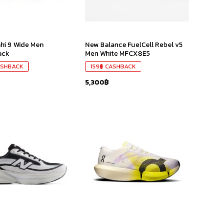
hi 9 Wide Men
New Balance FuelCell Rebel v5
ack
Men White MFCX8E5
SHBACK
159
฿
CASHBACK
5,300
฿
เก็บ
เก็บ
ใน
ใน
สินค้า
สินค้า
ที่ชอบ
ที่ชอบ