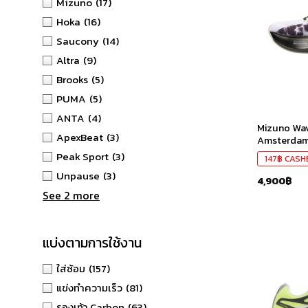
Mizuno
(17)
Hoka
(16)
Saucony
(14)
Altra
(9)
Brooks
(5)
PUMA
(5)
ANTA
(4)
Mizuno Wav
ApexBeat
(3)
Amsterdam
Peak Sport
(3)
147
฿
CASH
Unpause
(3)
4,900
฿
See 2 more
แบ่งตามการใช้งาน
ใส่ซ้อม
(157)
แข่งทำความเร็ว
(81)
รองเท้า Carbon
(63)