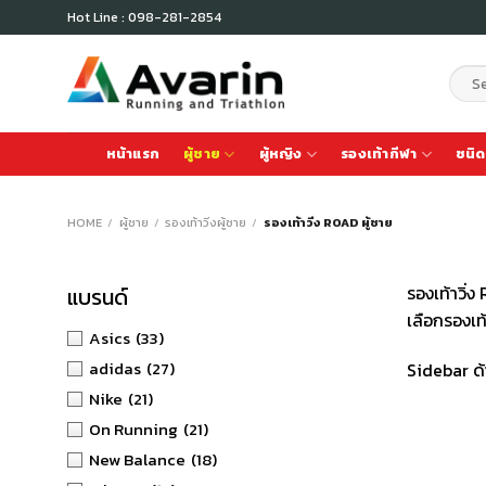
Skip
Hot Line : 098-281-2854
to
content
Sear
for:
หน้าแรก
ผู้ชาย
ผู้หญิง
รองเท้ากีฬา
ชนิด
HOME
/
ผู้ชาย
/
รองเท้าวิ่งผู้ชาย
/
รองเท้าวิ่ง ROAD ผู้ชาย
รองเท้าวิ่
แบรนด์
เลือกรองเท้
Asics
(33)
adidas
(27)
Sidebar ด้
Nike
(21)
On Running
(21)
New Balance
(18)