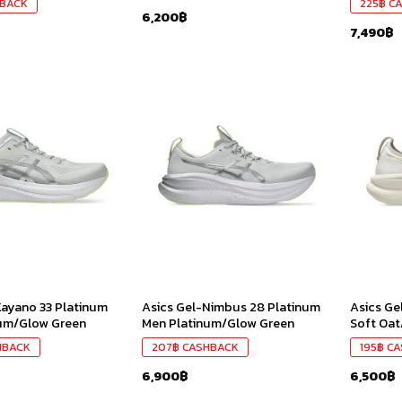
BACK
225
฿
CA
6,200
฿
7,490
฿
เก็บ
เก็บ
ใน
ใน
สินค้า
สินค้า
ที่ชอบ
ที่ชอบ
Kayano 33 Platinum
Asics Gel-Nimbus 28 Platinum
Asics Ge
num/Glow Green
Men Platinum/Glow Green
Soft Oa
HBACK
207
฿
CASHBACK
195
฿
CA
6,900
฿
6,500
฿