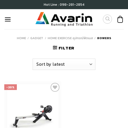
Skip
Hot Line : 098-281-2854
to
content
HOME
/
GADGET
/
HOME EXERCISE อุปกรณ์ฟิตเนส
/
ROWERS
FILTER
-20%
เก็บ
ใน
สินค้า
ที่ชอบ