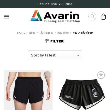
Skip
Hot Line : 098-281-2854
to
content
HOME
/
ผู้ชาย
/
เสื้อผ้าผู้ชาย
/
ชุดวิ่งชาย
/
กางเกงวิ่งผู้ชาย
FILTER
เก็บ
เก็บ
ใน
ใน
สินค้า
สินค้า
ที่ชอบ
ที่ชอบ