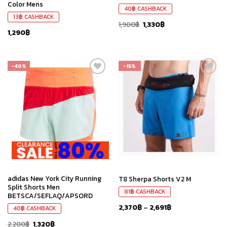
Color Mens
40
฿
CASHBACK
13
฿
CASHBACK
1,900
฿
1,330
฿
1,290
฿
-40%
-15%
เก็บ
เก็บ
ใน
ใน
สินค้า
สินค้า
ที่ชอบ
ที่ชอบ
adidas New York City Running
T8 Sherpa Shorts V2 M
Split Shorts Men
81
฿
CASHBACK
BETSCA/SEFLAQ/APSORD
2,370
฿
–
2,691
฿
40
฿
CASHBACK
2,200
฿
1,320
฿