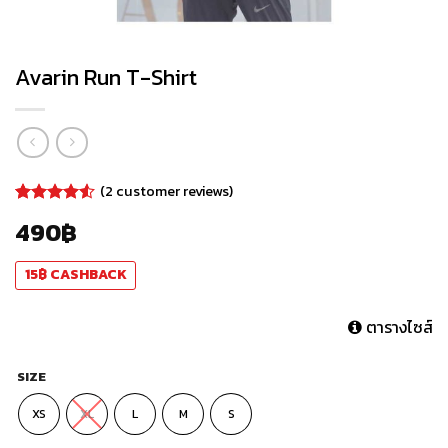
Avarin Run T-Shirt
(
2
customer reviews)
Rated
2
490
฿
4.50
out
of 5
based on
15
฿
CASHBACK
customer
ratings
ตารางไซส์
SIZE
XS
XL
L
M
S