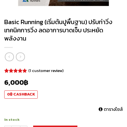
Basic Running (เริ่มต้นปูพื้นฐาน) ปรับท่าวิ่ง
เทคนิคการวิ่ง ลดอาการบาดเจ็บ ประหยัด
พลังงาน
(
1
customer review)
Rated
1
5.00
6,000
฿
out of 5
based on
customer
0
฿
CASHBACK
rating
ตารางไซส์
In stock