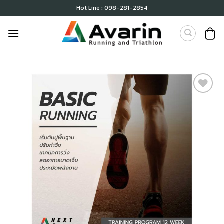
Skip
Hot Line : 098-281-2854
to
content
เก็บ
ใน
สินค้า
ที่ชอบ