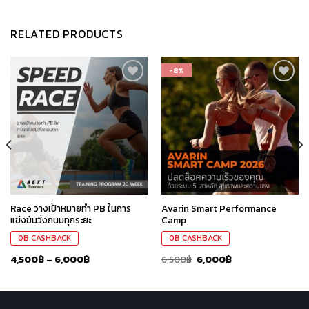
RELATED PRODUCTS
-8%
เก็บ
เก็บ
ใน
ใน
สินค้า
สินค้า
ที่ชอบ
ที่ชอบ
Race วางเป้าหมายทำ PB ในการ
Avarin Smart Performance
แข่งขันวิ่งถนนทุกระยะ
Camp
0
฿
CASHBACK
0
฿
CASHBACK
4,500
฿
–
6,000
฿
6,500
฿
6,000
฿