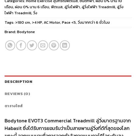
Categories:
Home Exercise อุปกรณ์ฟิตเนส
,
ชนิดกีฬา
,
ผ่อน 0% นาน 10
เดือน
,
ผ่อน 0% นาน 6 เดือน
,
ฟิตเนส
,
ลู่วิ่งไฟฟ้า
,
ลู่วิ่งไฟฟ้า Treadmill
,
ลู่วิ่ง
ไฟฟ้า Treadmill
,
วิ่ง
Tags:
>180 cm
,
>4 HP
,
AC Motor
,
Pace <5
,
วิ่งมากกว่า 6 ชั่วโมง
Brand:
Bodytone
DESCRIPTION
REVIEWS (0)
ตารางไซส์
Bodytone EVOT3 Commercial Treadmill ลู่วิ่งมาตรฐานจาก
Habasit ซึ่งได้รับการยอมรับว่าเป็นสายพานลู่วิ่งที่ดีที่สุดของโลก
ขณะนี้ ออกแบบมาเพื่อการออกกำลังกายแบบคาร์ดิโอระดับสูง