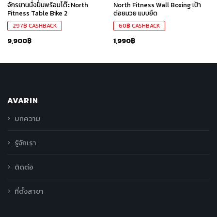
จักรยานนั่งปั่นพร้อมโต๊ะ North
North Fitness Wall Boxing เป้า
Fitness Table Bike 2
ต่อยมวย แบบยึด
297
฿
CASHBACK
60
฿
CASHBACK
9,900
฿
1,990
฿
AVARIN
บทความ
รู้จักเรา
ติดต่อ
ที่ตั้งสาขา