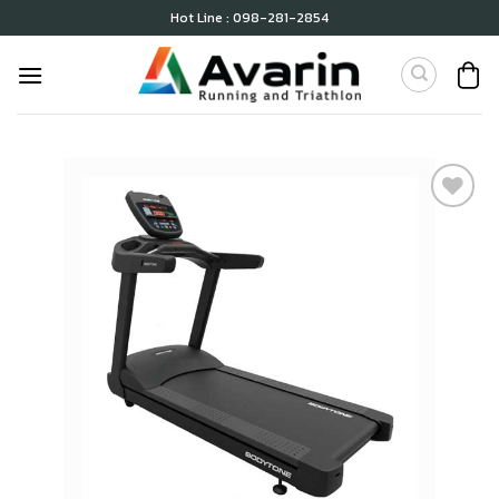
Skip
Hot Line : 098-281-2854
to
content
เก็บ
ใน
สินค้า
ที่ชอบ