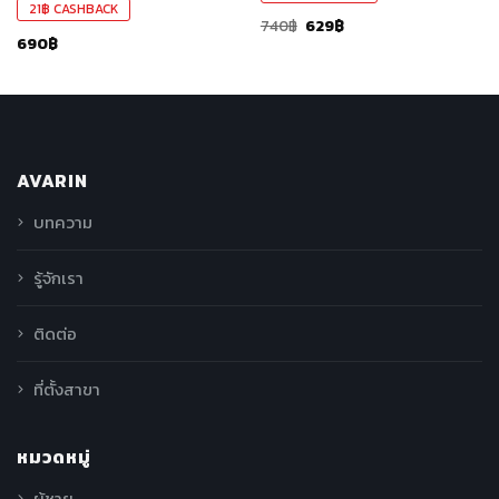
21
฿
CASHBACK
740
฿
629
฿
690
฿
AVARIN
บทความ
รู้จักเรา
ติดต่อ
ที่ตั้งสาขา
หมวดหมู่
ผู้ชาย