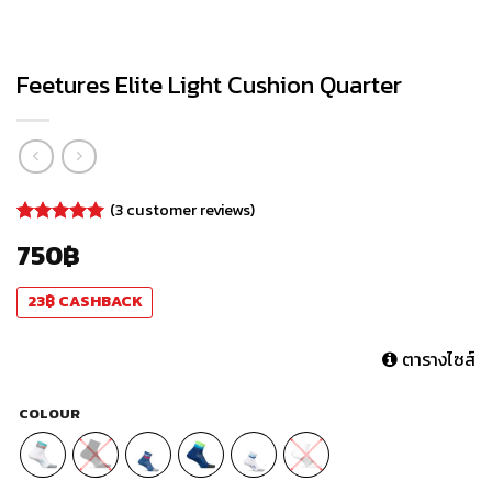
Feetures Elite Light Cushion Quarter
(
3
customer reviews)
Rated
3
5.00
750
฿
out of 5
based on
customer
23
฿
CASHBACK
ratings
ตารางไซส์
COLOUR