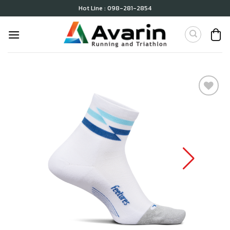
Skip
Hot Line : 098-281-2854
to
content
เก็บ
ใน
สินค้า
ที่ชอบ