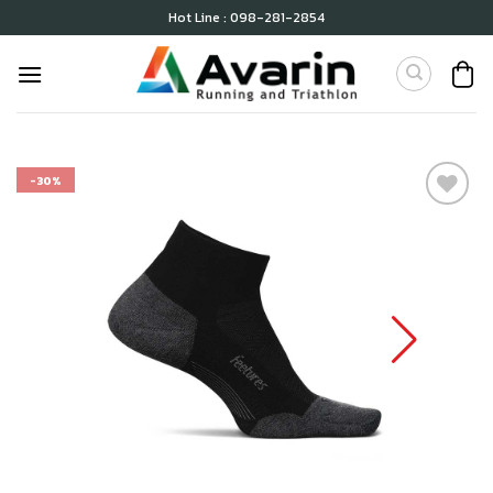
Skip
Hot Line : 098-281-2854
to
content
-30%
เก็บ
ใน
สินค้า
ที่ชอบ