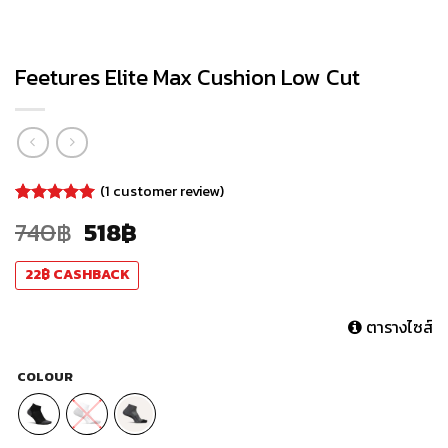
Feetures Elite Max Cushion Low Cut
(
1
customer review)
Rated
1
5.00
740
฿
518
฿
out of 5
based on
customer
22
฿
CASHBACK
rating
ตารางไซส์
COLOUR