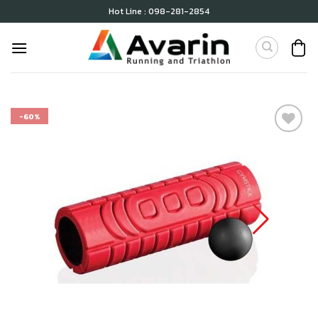
Skip
Hot Line : 098-281-2854
to
content
-60%
เก็บ
ใน
สินค้า
ที่ชอบ