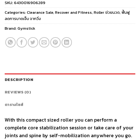
SKU:
6430016906289
Categories:
Clearance Sale
,
Recover and Fitness
,
Roller ช่วยนวด
,
ฟื้นฟู
ลดการบาดเจ็บ จากวิ่ง
Brand:
Gymstick
DESCRIPTION
REVIEWS (0)
ตารางไซส์
With this compact sized roller you can perform a
complete core stabilization session or take care of your
joints and spine by self-mobilization anywhere you go.