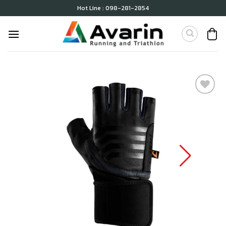
Skip
Hot Line : 098-281-2854
to
content
เก็บ
ใน
สินค้า
ที่ชอบ