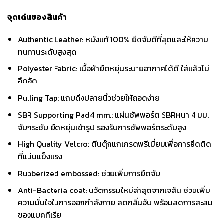
จุดเด่นของสินค้า
Authentic Leather: หนังแท้ 100% ยึดจับดีที่สุดและให้ความ
ทนทานระดับสูงสุด
Polyester Fabric: เนื้อผ้ายืดหยุ่นระบายอากาศได้ดี ใส่แล้วไม่
อึดอัด
Pulling Tap: แถบดึงปลายนิ้วช่วยให้ถอดง่าย
SBR Supporting Pad4 mm.: แผ่นซัพพอร์ต SBRหนา 4 มม.
จับกระชับ ยืดหยุ่นเข้ารูป รองรับการซัพพอร์ตระดับสูง
High Quality Velcro: ตีนตุ๊กแกเกรดพรีเมี่ยมเพื่อการยึดติด
ที่แน่นแข็งแรง
Rubberized embossed: ช่วยเพิ่มการยึดจับ
Anti-Bacteria coat: นวัตกรรมใหม่ล่าสุดจากเจสัน ช่วยเพิ่ม
ความมั่นใจในการออกกำลังกาย ลดกลิ่นอับ พร้อมลดการสะสม
ของแบคทีเรีย