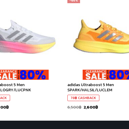
-60%
เก็บ
ใน
สินค้า
ที่ชอบ
raboost 5 Men
adidas Ultraboost 5 Men
LOGRY/LUCPNK
SPARK/HALSIL/LUCLEM
ACK
78
฿
CASHBACK
600
฿
6,500
฿
2,600
฿