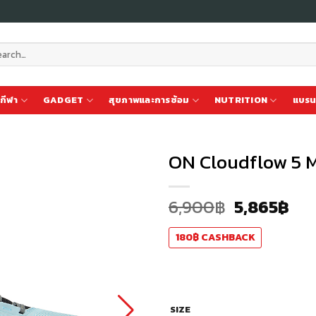
ch
กีฬา
GADGET
สุขภาพและการซ้อม
NUTRITION
แบรน
ON Cloudflow 5 
6,900
฿
5,865
฿
เก็บ
ใน
สินค้า
180
฿
CASHBACK
ที่ชอบ
SIZE