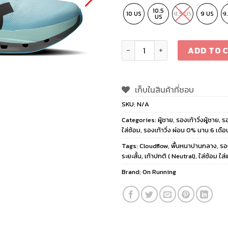
10.5
10 US
8.5 US
9 US
9
US
ON Cloudflow 5 Men Arctic/S
ADD TO 
เก็บในสินค้าที่ชอบ
SKU:
N/A
Categories:
ผู้ชาย
,
รองเท้าวิ่งผู้ชาย
,
รอ
ใส่ซ้อม
,
รองเท้าวิ่ง ผ่อน 0% นาน 6 เดือ
Tags:
Cloudflow
,
พื้นหนาปานกลาง
,
รอ
ระยะสั้น
,
เท้าปกติ ( Neutral)
,
ใส่ซ้อม ใส่
Brand:
On Running