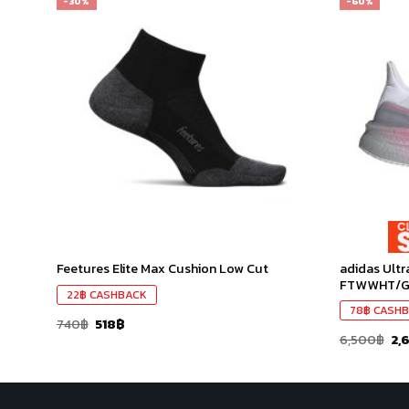
-30%
-60%
เก็บ
เก็บ
ใน
ใน
สินค้า
สินค้า
ที่ชอบ
ที่ชอบ
adidas Ult
Feetures Elite Max Cushion Low Cut
FTWWHT/G
22
฿
CASHBACK
78
฿
CASHB
740
฿
518
฿
6,500
฿
2,