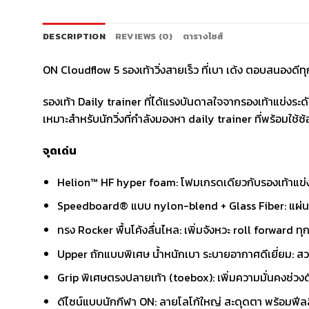
DESCRIPTION
REVIEWS (0)
ตารางไซส์
ON Cloudflow 5 รองเท้าวิ่งสายเร็ว ที่เบา เด้ง ตอบสนองดีทุ
รองเท้า Daily trainer ที่ได้แรงบันดาลใจจากรองเท้าแข่
เหมาะสำหรับนักวิ่งที่กำลังมองหา daily trainer ที่พร้อมใช้ซ้อ
จุดเด่น
Helion™ HF hyper foam: โฟมเกรดเดียวกับรองเท้าแข่ง 
Speedboard® แบบ nylon-blend + Glass Fiber: แผ่นส่งแ
ทรง Rocker พื้นโค้งลื่นไหล: เพิ่มจังหวะ roll forward ทุกย่
Upper ถักแบบพิเศษ น้ำหนักเบา ระบายอากาศดีเยี่ยม: สวม
Grip พิเศษตรงปลายเท้า (toebox): เพิ่มความมั่นคงช่วงด
ดีไซน์แบบนักกีฬา ON: ลายโลโก้ใหญ่ สะดุดตา พร้อมฟีลลิ