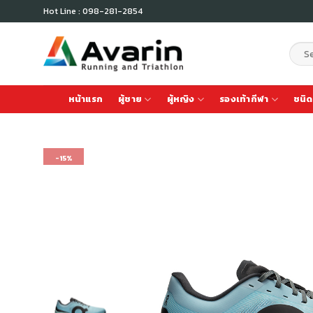
Skip
Hot Line : 098-281-2854
to
content
Sear
for:
หน้าแรก
ผู้ชาย
ผู้หญิง
รองเท้ากีฬา
ชนิด
-15%