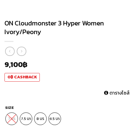
ON Cloudmonster 3 Hyper Women
Ivory/Peony
9,100
฿
0
฿
CASHBACK
ตารางไซส์
SIZE
7 US
7.5 US
8 US
8.5 US