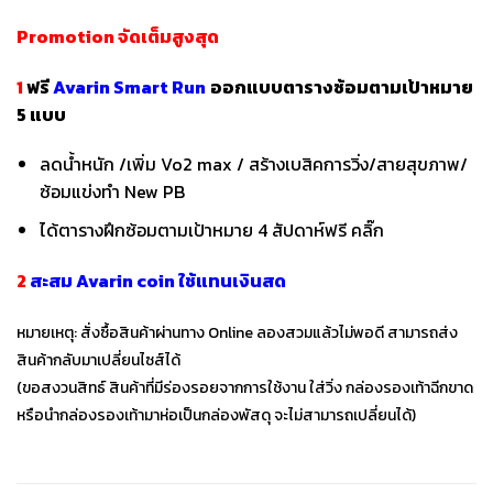
Promotion จัดเต็มสูงสุด
1
ฟรี
Avarin Smart Run
ออกแบบตารางซ้อมตามเป้าหมาย
5 แบบ
ลดน้ำหนัก /เพิ่ม Vo2 max / สร้างเบสิคการวิ่ง/สายสุขภาพ/
ซ้อมแข่งทำ New PB
ได้ตารางฝึกซ้อมตามเป้าหมาย 4 สัปดาห์ฟรี
คลิ๊ก
2
สะสม Avarin coin ใช้แทนเงินสด
หมายเหตุ: สั่งซื้อสินค้าผ่านทาง Online ลองสวมแล้วไม่พอดี สามารถส่ง
สินค้ากลับมาเปลี่ยนไซส์ได้
(ขอสงวนสิทธ์ สินค้าที่มีร่องรอยจากการใช้งาน ใส่วิ่ง กล่องรองเท้าฉีกขาด
หรือนำกล่องรองเท้ามาห่อเป็นกล่องพัสดุ จะไม่สามารถเปลี่ยนได้)