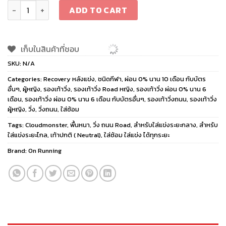
ON Cloudmonster 3 Hyper Women Ivory/Peony quantity
ADD TO CART
เก็บในสินค้าที่ชอบ
SKU:
N/A
Categories:
Recovery หลังแข่ง
,
ชนิดกีฬา
,
ผ่อน 0% นาน 10 เดือน กับบัตร
อื่นๆ
,
ผู้หญิง
,
รองเท้าวิ่ง
,
รองเท้าวิ่ง Road หญิง
,
รองเท้าวิ่ง ผ่อน 0% นาน 6
เดือน
,
รองเท้าวิ่ง ผ่อน 0% นาน 6 เดือน กับบัตรอื่นๆ
,
รองเท้าวิ่งถนน
,
รองเท้าวิ่ง
ผู้หญิง
,
วิ่ง
,
วิ่งถนน
,
ใส่ซ้อม
Tags:
Cloudmonster
,
พื้นหนา
,
วิ่ง ถนน Road
,
สำหรับใส่แข่งระยะกลาง
,
สำหรับ
ใส่แข่งระยะไกล
,
เท้าปกติ ( Neutral)
,
ใส่ซ้อม ใส่แข่ง ได้ทุกระยะ
Brand:
On Running