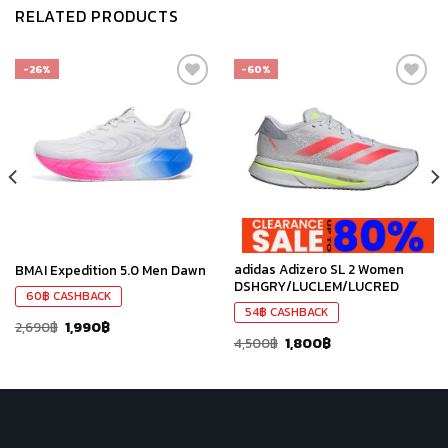
RELATED PRODUCTS
-26%
-60%
เก็บ
เก็บ
ใน
ใน
สินค้า
สินค้า
ที่ชอบ
ที่ชอบ
adidas Adizero SL 2 Women
BMAI Expedition 5.0 Men Dawn
DSHGRY/LUCLEM/LUCRED
60
฿
CASHBACK
54
฿
CASHBACK
2,690
฿
1,990
฿
4,500
฿
1,800
฿