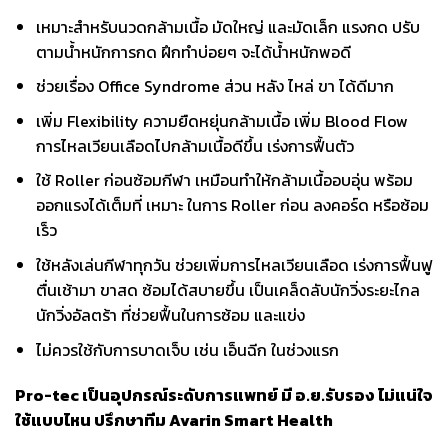
เหมาะสำหรับนวดกล้ามเนื้อ มัดใหญ่ และมัดเล็ก แรงกด ปรับ
ตามน้ำหนักการกด ฝึกทำบ่อยๆ จะได้น้ำหนักพอดี
ช่วยเรื่อง Office Syndrome ส่วน หลัง ไหล่ ขา ได้ดีมาก
เพิ่ม Flexibility ความยืดหยุ่นกล้ามเนื้อ เพิ่ม Blood Flow
การไหลเวียนเลือดไปกล้ามเนื้อดีขึ้น เร่งการฟื้นตัว
ใช้ Roller ก่อนซ้อมกีฬา เหมือนทำให้กล้ามเนื้ออบอุ่น พร้อม
ออกแรงได้เต็มที่ เหมาะ ในการ Roller ก่อน ลงคอร์ด หรือซ้อม
เร็ว
ใช้หลังเล่นกีฬาทุกวัน ช่วยเพิ่มการไหลเวียนเลือด เร่งการฟื้นฟู
ตื่นเช้ามา ขาสด ซ้อมได้สบายขึ้น เป็นเคล็ดลับนักวิ่งระยะไกล
นักวิ่งอัลตร้า ที่ช่วยฟื้นในการซ้อม และแข่ง
ไม่ควรใช้กับการบาดเจ็บ เช่น เอ็นฉีก ในช่วงแรก
Pro-tec เป็นอุปกรณ์ระดับการแพทย์ มี อ.ย.รับรอง ไม่แน่ใจ
ใช้แบบไหน ปรึกษาทีม Avarin Smart Health