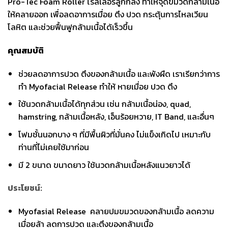
Pro-Tec Foam Roller โรลเลอร์ลูกกลิ้ง ทำให้จุดขมวดกล้ามเนื้อ
ให้คลายออก เพื่อลดอาการเมื่อย ตึง ปวด กระตุ้นการไหลเวียน
โลหิต และช่วยฟื้นฟูกล้ามเนื้อได้เร็วขึ้น
คุณสมบัติ
ช่วยลดอาการปวด ตึงของกล้ามเนื้อ และพังผืด เราเรียกว่าการ
ทำ Myofacial Release ทำให้ หายเมื่อย ปวด ตึง
ใช้นวดกล้ามเนื้อได้ทุกส่วน เช่น กล้ามเนื้อน่อง, quad,
hamstring, กล้ามเนื้อหลัง, เอ็นร้อยหวาย, IT Band, และอื่นๆ
โฟมชั้นนอกบาง ๆ ที่มีพื้นผิวที่มั่นคง ไม่แข็งเกิดไป เหมาะกับ
ท่านที่ไม่เคยใช้มาก่อน
มี 2 ขนาด ขนาดยาว ใช้นวดกล้ามเนื้อหลังแนวยาวได้
ประโยชน์:
Myofasial Release คลายปมขมวดของกล้ามเนื้อ ลดความ
เมื่อยล้า ลดการปวด และตึงของกล้ามเนื้อ