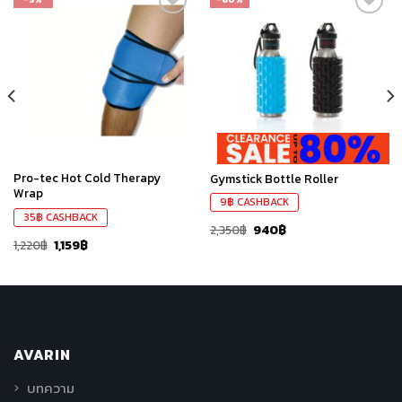
เก็บ
เก็บ
ใน
ใน
สินค้า
สินค้า
ที่ชอบ
ที่ชอบ
Pro-tec Hot Cold Therapy
Gymstick Bottle Roller
Wrap
9
฿
CASHBACK
35
฿
CASHBACK
2,350
฿
940
฿
1,220
฿
1,159
฿
AVARIN
บทความ