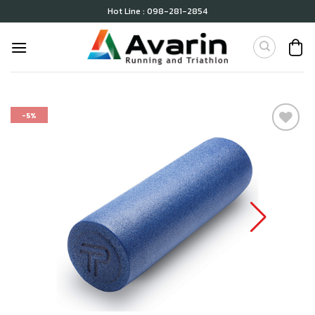
Skip
Hot Line : 098-281-2854
to
content
-5%
เก็บ
ใน
สินค้า
ที่ชอบ