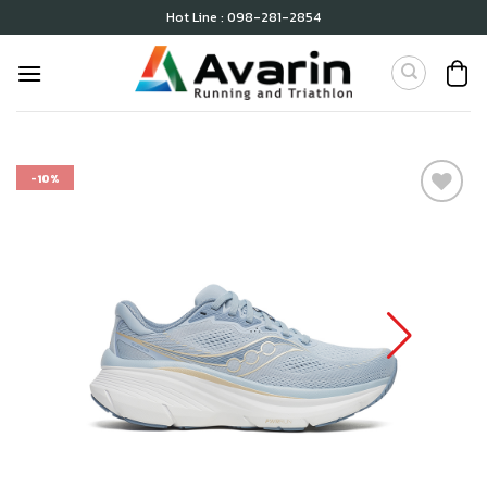
Skip
Hot Line : 098-281-2854
to
content
-10%
เก็บ
ใน
สินค้า
ที่ชอบ