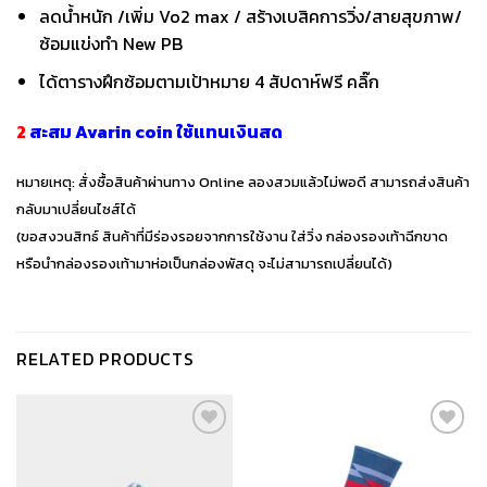
ลดน้ำหนัก /เพิ่ม Vo2 max / สร้างเบสิคการวิ่ง/สายสุขภาพ/
ซ้อมแข่งทำ New PB
ได้ตารางฝึกซ้อมตามเป้าหมาย 4 สัปดาห์ฟรี
คลิ๊ก
2
สะสม Avarin coin ใช้แทนเงินสด
หมายเหตุ: สั่งซื้อสินค้าผ่านทาง Online ลองสวมแล้วไม่พอดี สามารถส่งสินค้า
กลับมาเปลี่ยนไซส์ได้
(ขอสงวนสิทธ์ สินค้าที่มีร่องรอยจากการใช้งาน ใส่วิ่ง กล่องรองเท้าฉีกขาด
หรือนำกล่องรองเท้ามาห่อเป็นกล่องพัสดุ จะไม่สามารถเปลี่ยนได้)
RELATED PRODUCTS
เก็บ
เก็บ
ใน
ใน