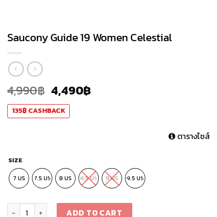
Saucony Guide 19 Women Celestial
4,990
฿
4,490
฿
135
฿
CASHBACK
ตารางไซส์
SIZE
7 US
7.5 US
8 US
8.5 US
9 US
9.5 US
Saucony Guide 19 Women Celestial quantity
ADD TO CART