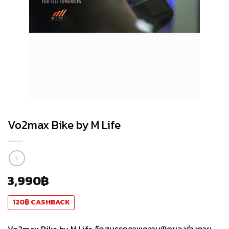
Vo2max Bike by M Life
3,990
฿
120
฿
CASHBACK