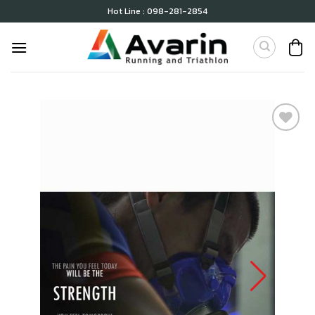
Skip
Hot Line : 098-281-2854
to
content
เก็บ
ใน
สินค้า
ที่ชอบ