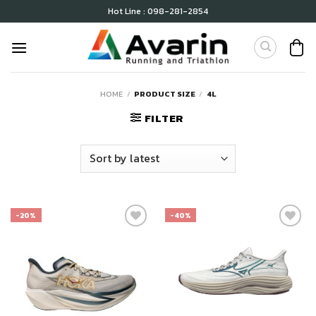
Skip
Hot Line : 098-281-2854
to
content
HOME
/
PRODUCT SIZE
/
4L
FILTER
-20%
-40%
เก็บ
เก็บ
ใน
ใน
สินค้า
สินค้า
ที่ชอบ
ที่ชอบ