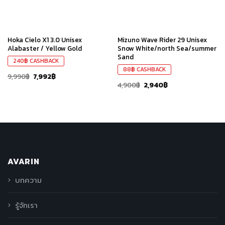
Hoka Cielo X1 3.0 Unisex
Mizuno Wave Rider 29 Unisex
Alabaster / Yellow Gold
Snow White/north Sea/summer
Sand
240
฿
CASHBACK
88
฿
CASHBACK
9,990
฿
7,992
฿
4,900
฿
2,940
฿
AVARIN
บทความ
รู้จักเรา