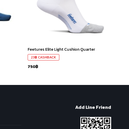
Feetures Elite Light Cushion Quarter
23
฿
CASHBACK
750
฿
Add Line Friend