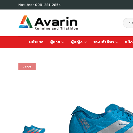
Skip
Hot Line : 098-281-2854
to
content
Sear
for:
หน้าแรก
ผู้ชาย
ผู้หญิง
รองเท้ากีฬา
ชนิด
-30%