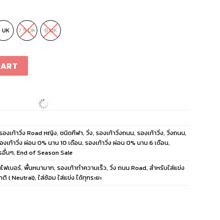
7 UK
7.5 UK
8 UK
4 Women JR4797 SOLBLU/SILVMT/LUCRED quantity
CART
รองเท้าวิ่ง Road หญิง
,
ชนิดกีฬา
,
วิ่ง
,
รองเท้าวิ่งถนน
,
รองเท้าวิ่ง
,
วิ่งถนน
,
องเท้าวิ่ง ผ่อน 0% นาน 10 เดือน
,
รองเท้าวิ่ง ผ่อน 0% นาน 6 เดือน
,
รอื่นๆ
,
End of Season Sale
นไฟเบอร์
,
พื้นหนามาก
,
รองเท้าทำความเร็ว
,
วิ่ง ถนน Road
,
สำหรับใส่แข่ง
กติ ( Neutral)
,
ใส่ซ้อม ใส่แข่ง ได้ทุกระยะ