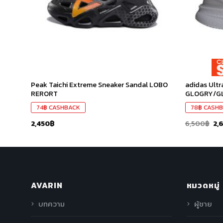
Peak Taichi Extreme Sneaker Sandal LOBO
adidas Ult
RERORT
GLOGRY/G
74
฿
CASHBACK
78
฿
CASHB
2,450
฿
6,500
฿
2,
AVARIN
หมวดหมู่
บทความ
ผู้ชาย