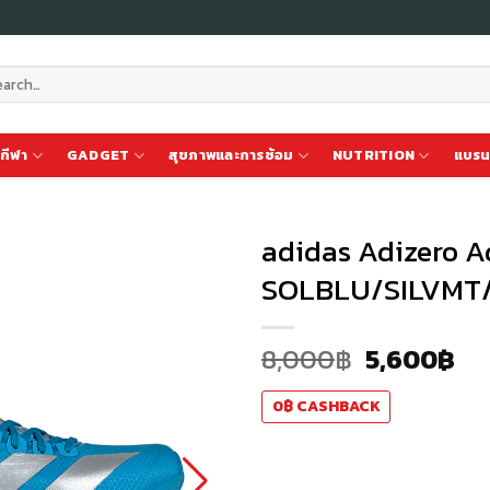
ch
กีฬา
GADGET
สุขภาพและการซ้อม
NUTRITION
แบรน
adidas Adizero 
SOLBLU/SILVMT
เก็บ
ใน
8,000
฿
5,600
฿
สินค้า
ที่ชอบ
0
฿
CASHBACK