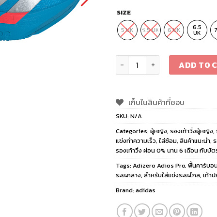
SIZE
6.5
5 UK
5.5 UK
6 UK
UK
adidas Adizero Adios Pro 
ADD TO 
เก็บในสินค้าที่ชอบ
SKU:
N/A
Categories:
ผู้หญิง
,
รองเท้าวิ่งผู้หญิง
,
แข่งทำความเร็ว
,
ใส่ซ้อม
,
สินค้าแนะนำ
,
ร
รองเท้าวิ่ง ผ่อน 0% นาน 6 เดือน กับบัต
Tags:
Adizero Adios Pro
,
พื้นคาร์บอ
ระยะกลาง
,
สำหรับใส่แข่งระยะไกล
,
เท้าป
Brand:
adidas