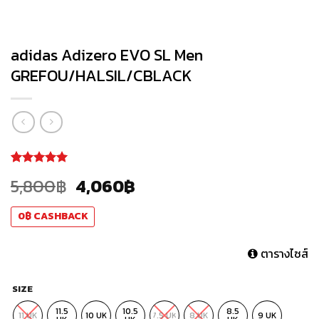
adidas Adizero EVO SL Men
GREFOU/HALSIL/CBLACK
Rated
1
5.00
5,800
฿
4,060
฿
out of 5
based on
customer
0
฿
CASHBACK
rating
ตารางไซส์
SIZE
11.5
10.5
8.5
11 UK
10 UK
7.5 UK
8 UK
9 UK