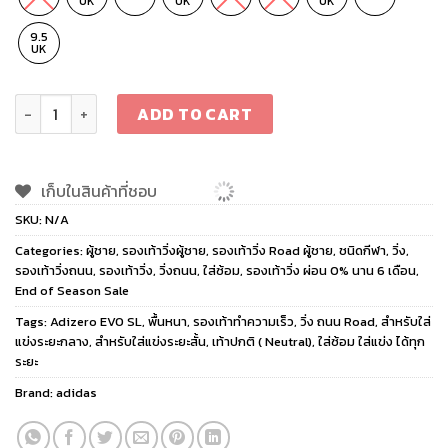
UK
UK
UK
9.5
UK
adidas Adizero EVO SL Men GREFOU/HALSIL/CBLACK quanti
ADD TO CART
เก็บในสินค้าที่ชอบ
SKU:
N/A
Categories:
ผู้ชาย
,
รองเท้าวิ่งผู้ชาย
,
รองเท้าวิ่ง Road ผู้ชาย
,
ชนิดกีฬา
,
วิ่ง
,
รองเท้าวิ่งถนน
,
รองเท้าวิ่ง
,
วิ่งถนน
,
ใส่ซ้อม
,
รองเท้าวิ่ง ผ่อน 0% นาน 6 เดือน
,
End of Season Sale
Tags:
Adizero EVO SL
,
พื้นหนา
,
รองเท้าทำความเร็ว
,
วิ่ง ถนน Road
,
สำหรับใส่
แข่งระยะกลาง
,
สำหรับใส่แข่งระยะสั้น
,
เท้าปกติ ( Neutral)
,
ใส่ซ้อม ใส่แข่ง ได้ทุก
ระยะ
Brand:
adidas