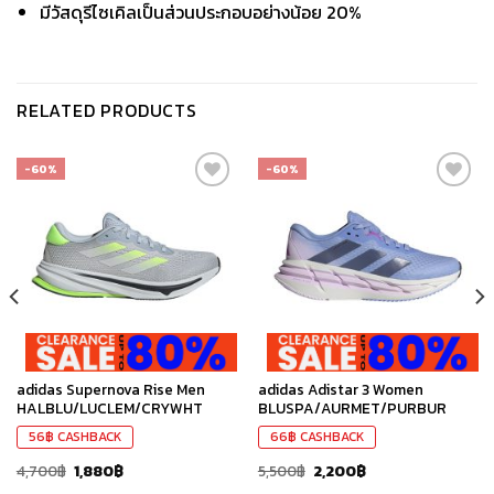
มีวัสดุรีไซเคิลเป็นส่วนประกอบอย่างน้อย 20%
RELATED PRODUCTS
-60%
-60%
เก็บ
เก็บ
ใน
ใน
สินค้า
สินค้า
ที่ชอบ
ที่ชอบ
adidas Supernova Rise Men
adidas Adistar 3 Women
HALBLU/LUCLEM/CRYWHT
BLUSPA/AURMET/PURBUR
56
฿
CASHBACK
66
฿
CASHBACK
4,700
฿
1,880
฿
5,500
฿
2,200
฿