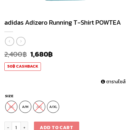
adidas Adizero Running T-Shirt POWTEA
2,400
฿
1,680
฿
50
฿
CASHBACK
ตารางไซส์
SIZE
A/L
A/M
A/S
A/XL
adidas Adizero Running T-Shirt POWTEA quantity
ADD TO CART