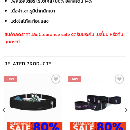
โพลีเอสเตอร์ (รีไซเคิล) 86% อีลาสเตน 14%
เนื้อผ้าเจาะรูมีน้ำหนักเบา
แต่งโลโก้สะท้อนแสง
สินค้าลดราคาและ Clearance sale งดรับประกัน เปลี่ยน หรือคืน
ทุกกรณี
RELATED PRODUCTS
-35%
-60%
เก็บ
เก็บ
ใน
ใน
สินค้า
สินค้า
ที่ชอบ
ที่ชอบ