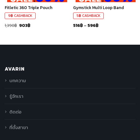
Fitletic 360 Triple Pouch
Gymstick Multi Loop Band
9
฿
CASHBACK
5
฿
CASHBACK
1,390
฿
903
฿
516
฿
–
596
฿
AVARIN
บทความ
รู้จักเรา
ติดต่อ
ที่ตั้งสาขา