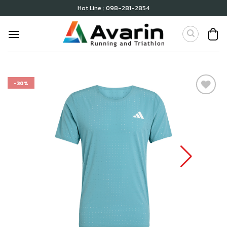
Skip
Hot Line : 098-281-2854
to
content
-30%
เก็บ
ใน
สินค้า
ที่ชอบ