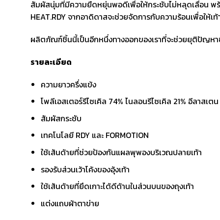
สัมผัสนุ่มที่มีความยืดหยุ่นพอดีเพื่อให้กระชับไม่หลุดเลื
HEAT.RDY จากอาดิดาสจะช่วยจัดการกับความร้อนเพื่อให้เท้า
ผลิตภัณฑ์ชิ้นนี้เป็นอีกหนึ่งทางออกของเราที่จะช่วยยุติปั
รายละเอียด
ความยาวครึ่งแข้ง
โพลีเอสเตอร์รีไซเคิล 74% ไนลอนรีไซเคิล 21% อีลาสเตน
สัมผัสกระชับ
เทคโนโลยี RDY และ FORMOTION
ใช้เส้นด้ายที่ช่วยป้องกันแผลพุพองบริเวณปลายเท้า
รองรับส่วนเว้าโค้งของอุ้งเท้า
ใช้เส้นด้ายที่ยึดเกาะได้ดีด้านในส่วนบนของถุงเท้า
แต่งแถบผ้าตาข่าย