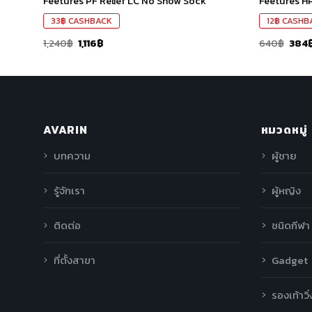
 Toe
Feetures PF Relief LC No Show Sock
Feetures H
33
฿
CASHBACK
12
฿
CASHB
1,240
฿
1,116
฿
640
฿
384
AVARIN
หมวดหมู่
บทความ
ผู้ชาย
รู้จักเรา
ผู้หญิง
ติดต่อ
ชนิดกีฬา
ที่ตั้งสาขา
Gadget
รองเท้าวิ่