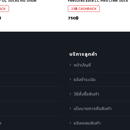
P UL Socks No Show
Feetures Elite LC Mini Crew Sock
ACK
23
฿
CASHBACK
฿
750
฿
บริการลูกค้า
หน้าบัญชี
แจ้งชำระเงิน
วิธีสั่งซื้อสินค้า
นโยบายการคืนสินค้า
ง
แจ้งเคลมสินค้า