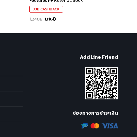
Feetures PF Relief UL Sock
33
฿
CASHBACK
1,240
฿
1,116
฿
Add Line Friend
ช่องทางการชำระเงิน