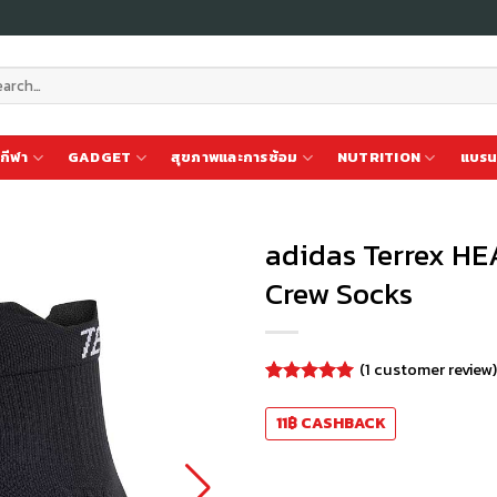
ch
กีฬา
GADGET
สุขภาพและการซ้อม
NUTRITION
แบรน
adidas Terrex HE
Crew Socks
เก็บ
ใน
สินค้า
(
1
customer review)
ที่ชอบ
Rated
1
5.00
out of 5
11
฿
CASHBACK
based on
customer
rating