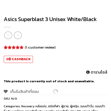
Asics Superblast 3 Unisex White/Black
(
1
customer review)
Rated
1
5.00
out of 5
0
฿
CASHBACK
based on
customer
rating
ตารางไซส์
This product is currently out of stock and unavailable.
เก็บในสินค้าที่ชอบ
SKU:
N/A
Categories:
Recovery หลังแข่ง
,
ชนิดกีฬา
,
ผู้ชาย
,
ผู้หญิง
,
รองเท้าวิ่ง
,
รองเท้า