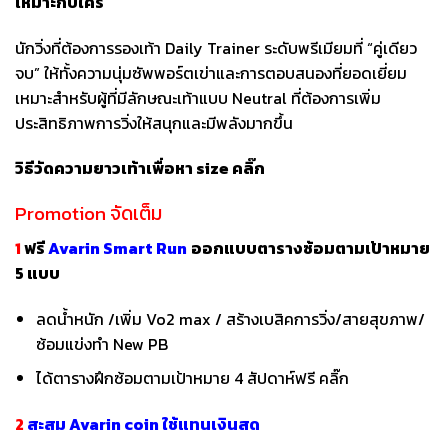
เหมาะกับใคร
นักวิ่งที่ต้องการรองเท้า Daily Trainer ระดับพรีเมียมที่ “คู่เดียว
จบ” ให้ทั้งความนุ่มซัพพอร์ตเข่าและการตอบสนองที่ยอดเยี่ยม
เหมาะสำหรับผู้ที่มีลักษณะเท้าแบบ Neutral ที่ต้องการเพิ่ม
ประสิทธิภาพการวิ่งให้สนุกและมีพลังมากขึ้น
วิธีวัดความยาวเท้าเพื่อหา
size
คลิ๊ก
Promotion จัดเต็ม
1
ฟรี
Avarin Smart Run
ออกแบบตารางซ้อมตามเป้าหมาย
5 แบบ
ลดน้ำหนัก /เพิ่ม Vo2 max / สร้างเบสิคการวิ่ง/สายสุขภาพ/
ซ้อมแข่งทำ New PB
ได้ตารางฝึกซ้อมตามเป้าหมาย 4 สัปดาห์ฟรี
คลิ๊ก
2
สะสม Avarin coin ใช้แทนเงินสด