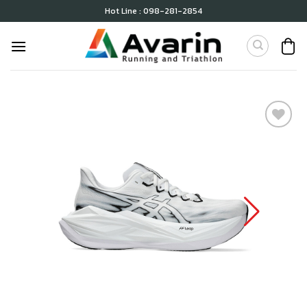
Skip
Hot Line : 098-281-2854
to
content
เก็บ
ใน
สินค้า
ที่ชอบ