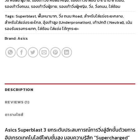
วิ่ง Road ผู้ชาย
,
รองเท้าวิ่ง Road หญิง
,
รองเท้าวิ่ง ผ่อน 0% นาน 6 เดือน
,
รองเท้าวิ่งถนน
,
รองเท้าวิ่งผู้ชาย
,
รองเท้าวิ่งผู้หญิง
,
วิ่ง
,
วิ่งถนน
,
ใส่ซ้อม
Tags:
Superblast
,
พื้นหนามาก
,
วิ่ง ถนน Road
,
สำหรับใส่แข่งระยะกลาง
,
สำหรับใส่แข่งระยะไกล
,
อุ้งเท้าสูง (Underpronation)
,
เท้าปกติ ( Neutral)
,
เน้น
รองรับแรงกระแทก
,
ใส่ซ้อม ใส่แข่ง ได้ทุกระยะ
Brand:
Asics
DESCRIPTION
REVIEWS (1)
ตารางไซส์
Asics Superblast 3 ยกระดับประสบการณ์การวิ่งสู่อีกขั้นด้วยการ
อัปเกรดเทคโนโลยีโฟมชั้นสูง มอบความรู้สึก “Supercharged”