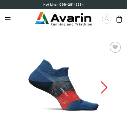
Skip
Hot Line : 098-281-2854
to
content
เก็บ
ใน
สินค้า
ที่ชอบ