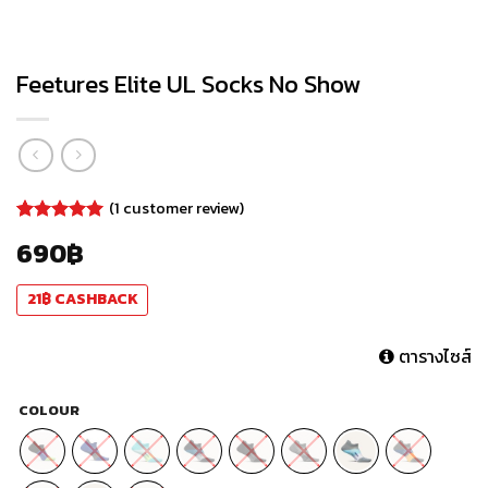
Feetures Elite UL Socks No Show
(
1
customer review)
Rated
1
5.00
690
฿
out of 5
based on
customer
21
฿
CASHBACK
rating
ตารางไซส์
COLOUR