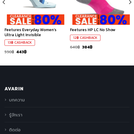
Feetures Everyday Women’s
Feetures HP LC No Show
Ultra Light Invisible
12
฿
CASHBACK
13
฿
CASHBACK
640
฿
384
฿
590
฿
443
฿
AVARIN
บทความ
รู้จักเรา
ติดต่อ