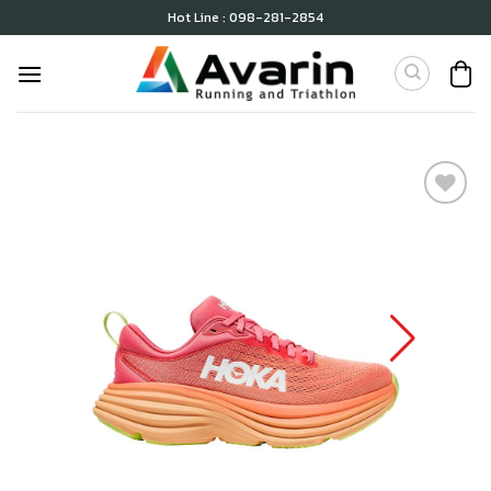
Skip
Hot Line : 098-281-2854
to
content
เก็บ
ใน
สินค้า
ที่ชอบ