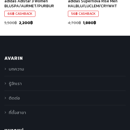
adidas Adistar 3 Women
adidas Supernova Rise Men
BLUSPA/AURMET/PURBUR
HALBLU/LUCLEM/CRYWHT
66
฿
CASHBACK
56
฿
CASHBACK
5,500
฿
2,200
฿
4,700
฿
1,880
฿
AVARIN
บทความ
รู้จักเรา
ติดต่อ
ที่ตั้งสาขา