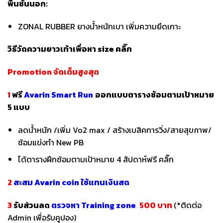
พื้นชั้นนอก:
ZONAL RUBBER ยางน้ำหนักเบา เพิ่มความยึดเกาะ
วิธีวัดความยาวเท้าเพื่อหา
size
คลิ๊ก
Promotion จัดเต็มสูงสุด
1
ฟรี
Avarin Smart Run
ออกแบบตารางซ้อมตามเป้าหมาย
5 แบบ
ลดน้ำหนัก /เพิ่ม Vo2 max / สร้างเบสิคการวิ่ง/สายสุขภาพ/
ซ้อมแข่งทำ New PB
ได้ตารางฝึกซ้อมตามเป้าหมาย 4 สัปดาห์ฟรี
คลิ๊ก
2
สะสม Avarin coin ใช้แทนเงินสด
3
รับส่วนลด
ตรวจหา Training zone
500 บาท
(*ติดต่อ
Admin เพื่อรับคูปอง)