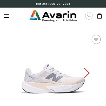
Skip
Hot Line : 098-281-2854
to
content
เก็บ
ใน
สินค้า
ที่ชอบ