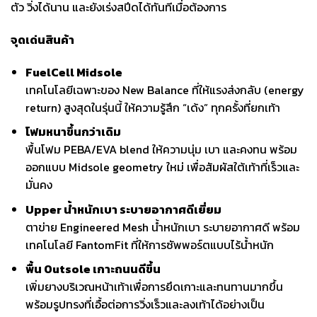
ตัว วิ่งได้นาน และยังเร่งสปีดได้ทันทีเมื่อต้องการ
จุดเด่นสินค้า
FuelCell Midsole
เทคโนโลยีเฉพาะของ New Balance ที่ให้แรงส่งกลับ (energy
return) สูงสุดในรุ่นนี้ ให้ความรู้สึก “เด้ง” ทุกครั้งที่ยกเท้า
โฟมหนาขึ้นกว่าเดิม
พื้นโฟม PEBA/EVA blend ให้ความนุ่ม เบา และคงทน พร้อม
ออกแบบ Midsole geometry ใหม่ เพื่อสัมผัสใต้เท้าที่เร็วและ
มั่นคง
Upper น้ำหนักเบา ระบายอากาศดีเยี่ยม
ตาข่าย Engineered Mesh น้ำหนักเบา ระบายอากาศดี พร้อม
เทคโนโลยี FantomFit ที่ให้การซัพพอร์ตแบบไร้น้ำหนัก
พื้น Outsole เกาะถนนดีขึ้น
เพิ่มยางบริเวณหน้าเท้าเพื่อการยึดเกาะและทนทานมากขึ้น
พร้อมรูปทรงที่เอื้อต่อการวิ่งเร็วและลงเท้าได้อย่างเป็น