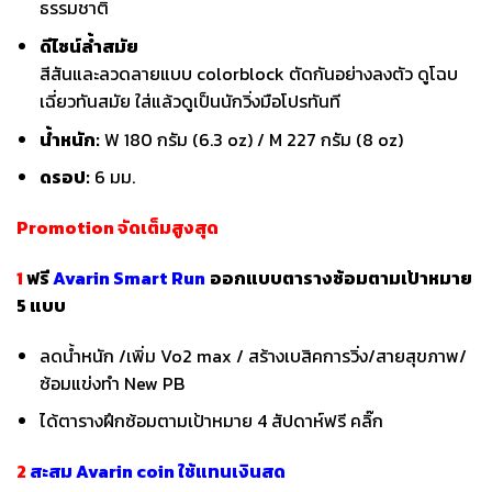
ธรรมชาติ
ดีไซน์ล้ำสมัย
สีสันและลวดลายแบบ colorblock ตัดกันอย่างลงตัว ดูโฉบ
เฉี่ยวทันสมัย ใส่แล้วดูเป็นนักวิ่งมือโปรทันที
น้ำหนัก:
W 180 กรัม (6.3 oz) / M 227 กรัม (8 oz)
ดรอป:
6 มม.
Promotion จัดเต็มสูงสุด
1
ฟรี
Avarin Smart Run
ออกแบบตารางซ้อมตามเป้าหมาย
5 แบบ
ลดน้ำหนัก /เพิ่ม Vo2 max / สร้างเบสิคการวิ่ง/สายสุขภาพ/
ซ้อมแข่งทำ New PB
ได้ตารางฝึกซ้อมตามเป้าหมาย 4 สัปดาห์ฟรี
คลิ๊ก
2
สะสม Avarin coin ใช้แทนเงินสด