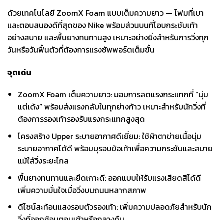
ด้วยเทคโนโลยี ZoomX Foam แบบเต็มความยาว — โฟมที่เบา
และตอบสนองดีที่สุดของ Nike พร้อมส่วนบนที่โอบกระชับเท้า
อย่างสบาย และพื้นยางทนทานสูง เหมาะอย่างยิ่งสำหรับการวิ่งทุก
วันหรือวันฟื้นตัวที่ต้องการแรงซัพพอร์ตเต็มขั้น
จุดเด่น
ZoomX Foam เต็มความยาว: มอบการลดแรงกระแทกที่ “นุ่ม
แต่เด้ง” พร้อมส่งแรงกลับในทุกย่างก้าว เหมาะสำหรับนักวิ่งที่
ต้องการรองเท้ารองรับแรงกระแทกสูงสุด
โครงสร้าง Upper ระบายอากาศดีเยี่ยม: ใช้ผ้าตาข่ายเนื้อนุ่ม
ระบายอากาศได้ดี พร้อมบุรอบข้อเท้าเพื่อความกระชับและสบาย
แม้ใส่วิ่งระยะไกล
พื้นยางทนทานและยึดเกาะดี: ออกแบบให้รับแรงเสียดสีได้ดี
เพิ่มความมั่นใจเมื่อวิ่งบนถนนหลากสภาพ
ดีไซน์สะท้อนแสงรอบตัวรองเท้า: เพิ่มความปลอดภัยสำหรับนัก
วิ่งที่ออกซ้อมตอนเช้าหรือกลางคืน