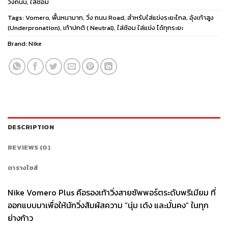
วิ่งถนน
,
ใส่ซ้อม
Tags:
Vomero
,
พื้นหนามาก
,
วิ่ง ถนน Road
,
สำหรับใส่แข่งระยะไกล
,
อุ้งเท้าสูง
(Underpronation)
,
เท้าปกติ ( Neutral)
,
ใส่ซ้อม ใส่แข่ง ได้ทุกระยะ
Brand:
Nike
DESCRIPTION
REVIEWS (0)
ตารางไซส์
Nike Vomero Plus คือรองเท้าวิ่งสายซัพพอร์ตระดับพรีเมียม ที่
ออกแบบมาเพื่อให้นักวิ่งสัมผัสความ “นุ่ม เด้ง และมั่นคง” ในทุก
ย่างก้าว