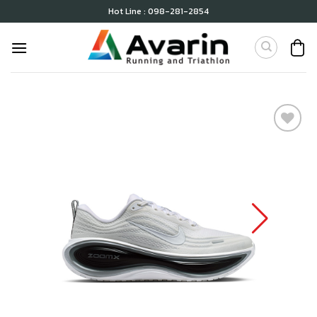
Skip
Hot Line : 098-281-2854
to
content
เก็บ
ใน
สินค้า
ที่ชอบ