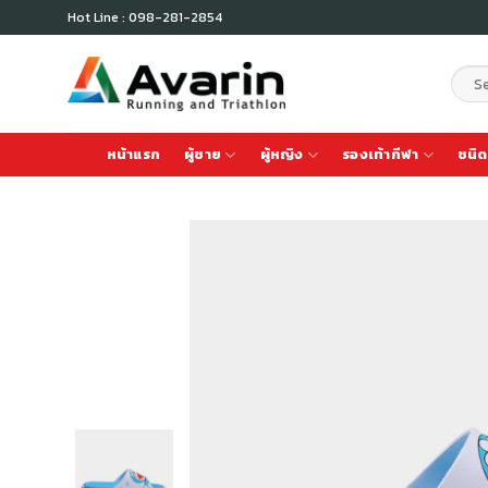
Skip
Hot Line : 098-281-2854
to
content
Sear
for:
หน้าแรก
ผู้ชาย
ผู้หญิง
รองเท้ากีฬา
ชนิด