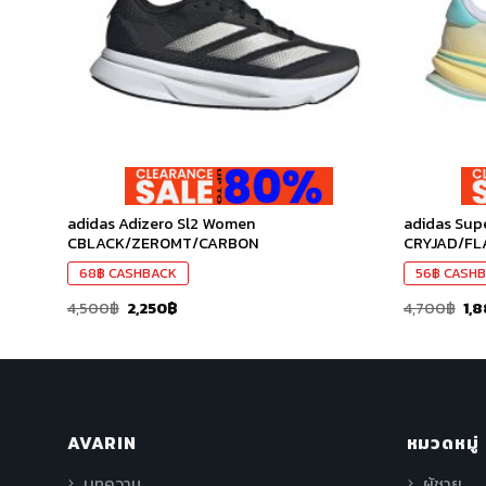
ที่ชอบ
ที่ชอบ
adidas Adizero Sl2 Women
adidas Sup
CBLACK/ZEROMT/CARBON
CRYJAD/F
68
฿
CASHBACK
56
฿
CASHB
4,500
฿
2,250
฿
4,700
฿
1,
AVARIN
หมวดหมู่
บทความ
ผู้ชาย