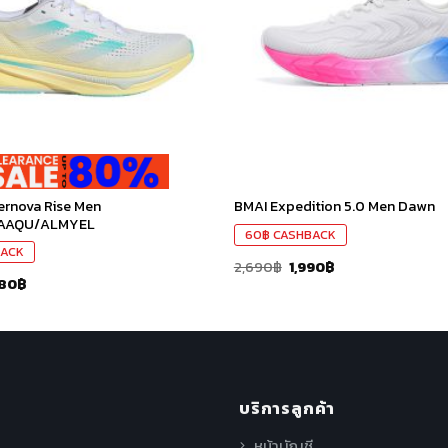
ที่ชอบ
ernova Rise Men
BMAI Expedition 5.0 Men Dawn
LAAQU/ALMYEL
60
฿
CASHBACK
ACK
2,690
฿
1,990
฿
880
฿
บริการลูกค้า
หน้าบัญชี