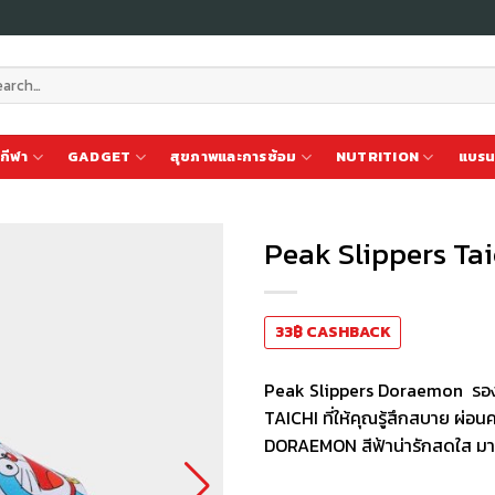
ch
กีฬา
GADGET
สุขภาพและการซ้อม
NUTRITION
แบรน
Peak Slippers T
เก็บ
33
฿
CASHBACK
ใน
สินค้า
ที่ชอบ
Peak Slippers Doraemon รองเ
TAICHI ที่ให้คุณรู้สึกสบาย ผ่อนคล
DORAEMON สีฟ้าน่ารักสดใส มา