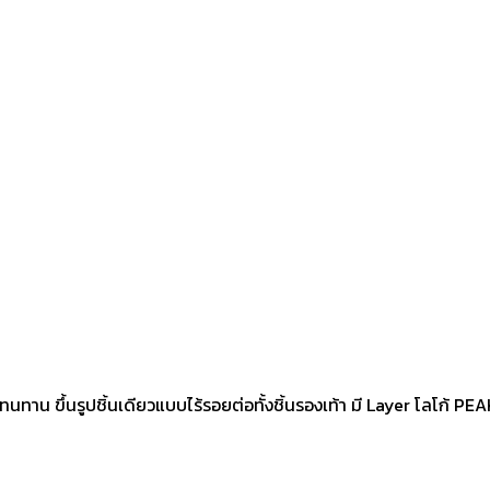
ทนทาน ขึ้นรูปชิ้นเดียวแบบไร้รอยต่อทั้งชิ้นรองเท้า มี Layer โลโก้ PEAK