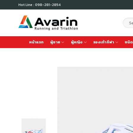
Skip
Hot Line : 098-281-2854
to
content
Sear
for:
หน้าแรก
ผู้ชาย
ผู้หญิง
รองเท้ากีฬา
ชนิด