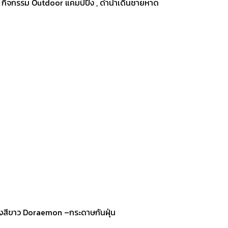
ลำลอง , กิจกรรม Outdoor แคมป์ปิ้ง , ดำน้ำเดินชายหาด
สีขาว Doraemon –กระดาษกันฝุ่น