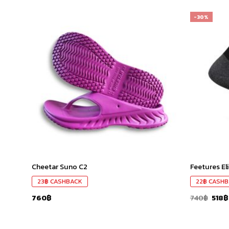
-30%
เก็บ
เก็บ
ใน
ใน
สินค้า
สินค้า
ที่ชอบ
ที่ชอบ
Cheetar Suno C2
Feetures El
23
฿
CASHBACK
22
฿
CASHB
760
฿
740
฿
518
฿