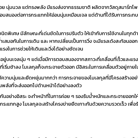
้อย นุ่มนวล แต่ทรงพลัง มีแรงส่งจากธรรมชาติ ผลิตจากวัสดุสมาร์ทโพลีเ
ตอบสนองต่อการกระแทกให้อ่อนนุ่มเหมือนเจล แต่ด้านที่ได้รับการกระท
ชนิดพิเศษ มีลักษณะที่เด่นชัดในการปรับตัว ให้เข้ากับการใช้งานในทุก
ำเสมอกันในการเดิน และ หากเปลี่ยนเป็นการวิ่ง จะมีแรงเด้งสะท้อนออก
งในการช่วยให้เดินและวิ่งได้อย่างชัดเจน
ินอยู่บนเจลนุ่ม ๆ แต่เมื่อมีการตอบสนองจากสภาวะที่เคลื่อนที่เร็วและแรง
่เริ่มช้าลง โมเลกุลก็จะกระจายตัวออก มีอิสระในการเคลื่อนตัวอยู่ภายใน
มีความนุ่มและยืดหยุ่นมากกว่า การกระจายของโมเลกุลที่มีโครงสร้างอย่า
พลังที่จะส่งออกไปด้านหน้าได้อย่างลงตัว
ยุ่กันอย่างอิสระ จะทำหน้าที่ในการค่อย ๆ รองรับน้ำหนักและกระจายออกให้ท
มีแรงกระแทกสูง โมเลกุลจะสร้างโครงข่ายยืดเกาะกันด้วยความรวดเร็ว เพื