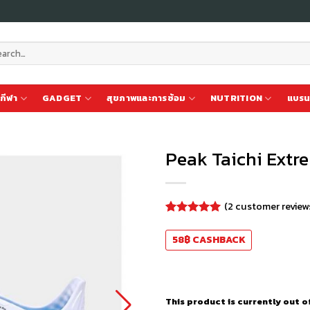
ch
กีฬา
GADGET
สุขภาพและการซ้อม
NUTRITION
แบรน
Peak Taichi Ext
เก็บ
(
2
customer review
ใน
สินค้า
Rated
2
5.00
out of 5
ที่ชอบ
58
฿
CASHBACK
based on
customer
ratings
This product is currently out o