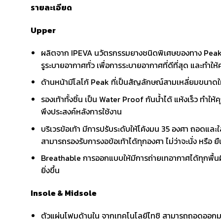
รายละเอียด
Upper
ผลิตจาก IPEVA นวัตรกรรมยางชนิดพิเศษของทาง Peak ทีมีค
รูระบายอากาศทั่ว เพื่อการระบายอากาศที่ดีที่สุด และทำให
ด้านหน้ามีโลโก้ Peak ที่เป็นสัญลักษณ์สามเหลี่ยมขนาดใ
รองเท้าทั้งชิ้น เป็น Water Proof กันน้ำได้ แห้งเร็ว ทำใ
พึงประสงค์หลังการใช้งาน
บริเวรข้อเท้า มีการปรับระดับให้โค้งมน 35 องศา ถอดและใส่
สามารถรองรับการงอข้อเท้าได้ทุกองศา ไม่ว่าจะนั่ง หรือ ยื
Breathable การออกแบบให้มีการถ่ายเทอากาศได้ทุกพื้นผ
ยิ่งขึ้น
Insole & Midsole
ตัวแผ่นโฟมด้านใน จากเทคโนโลยีไทชิ สามารถถอดออกมาทำควา