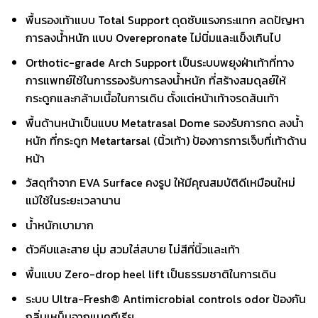
พื้นรองเท้าแบบ Total Support ดุดซับแรงกระแทก ลดปัญหา
การลงน้ำหนัก แบบ Overepronate ไม่นิ่มและแข็งเกินไป
Orthotic-grade Arch Support เป็นระบบพยุงฝ่าเท้าที่ทาง
การแพทย์ใช้ในการรองรับการลงน้ำหนัก ที่สร้างสมดุลย์ให้
กระดูกและกล้ามเนื้อในการเดิน ตั้งแต่หน้าเท้าจรดส้นเท้า
พื้นด้านหน้าเป็นแบบ Metatrasal Dome รองรับการกด ลงน้ำ
หนัก ที่กระดูก Metartarsal (นิ้วเท้า) ป้องการการเจ็บที่เท้าด้าน
หน้า
วัสดุทำจาก EVA Surface คงรูป ให้มีคุณสมบัติดีเหมือนใหม่
แม้ใช้ในระยะเวลานาน
น้ำหนักเบามาก
ตัวคีบและสาย นุ่ม สวมใส่สบาย ไม่สีที่นิ้วและเท้า
พื้นแบบ Zero-drop heel lift เป็นธรรมชาติในการเดิน
ระบบ Ultra-Fresh® Antimicrobial controls odor ป้องกัน
กลิ่นเหม็นจากแบคทีเรีย