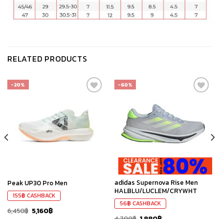
RELATED PRODUCTS
-20%
-60%
เก็บ
เก็บ
ใน
ใน
สินค้า
สินค้า
ที่ชอบ
ที่ชอบ
adidas Supernova Rise Men
Peak UP30 Pro Men
HALBLU/LUCLEM/CRYWHT
155
฿
CASHBACK
56
฿
CASHBACK
6,450
฿
5,160
฿
4,700
฿
1,880
฿