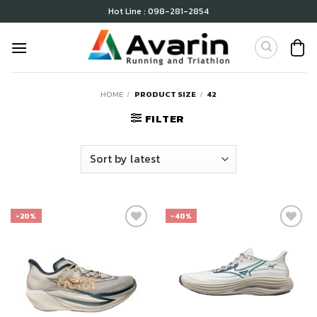
Skip
Hot Line : 098-281-2854
to
content
HOME
/
PRODUCT SIZE
/
42
FILTER
-20%
-40%
เก็บ
เก็บ
ใน
ใน
สินค้า
สินค้า
ที่ชอบ
ที่ชอบ