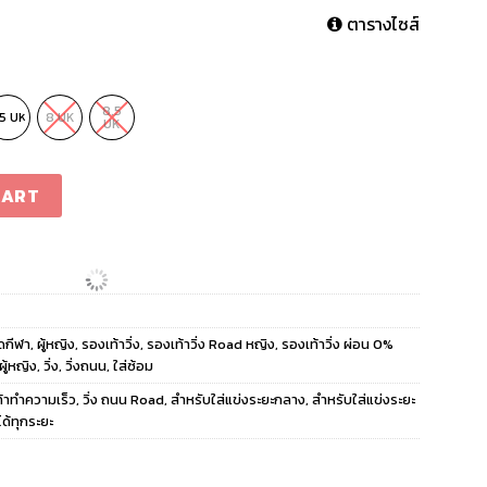
ตารางไซส์
8.5
.5 UK
8 UK
UK
men LUCPNK/CBLACK/FTWWHT quantity
CART
ดกีฬา
,
ผู้หญิง
,
รองเท้าวิ่ง
,
รองเท้าวิ่ง Road หญิง
,
รองเท้าวิ่ง ผ่อน 0%
ผู้หญิง
,
วิ่ง
,
วิ่งถนน
,
ใส่ซ้อม
้าทำความเร็ว
,
วิ่ง ถนน Road
,
สำหรับใส่แข่งระยะกลาง
,
สำหรับใส่แข่งระยะ
ได้ทุกระยะ