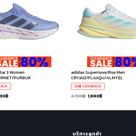
ใน
สินค้า
ที่ชอบ
star 3 Women
adidas Supernova Rise Men
URMET/PURBUR
CRYJAD/FLAAQU/ALMYEL
BACK
56
฿
CASHBACK
200
฿
4,700
฿
1,880
฿
บริการลูกค้า