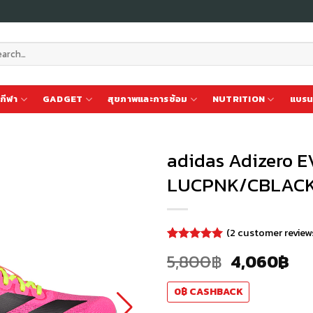
ch
กีฬา
GADGET
สุขภาพและการซ้อม
NUTRITION
แบรน
adidas Adizero 
LUCPNK/CBLAC
เก็บ
ใน
สินค้า
(
2
customer review
ที่ชอบ
Rated
2
5.00
5,800
฿
4,060
฿
out of 5
based on
customer
0
฿
CASHBACK
ratings