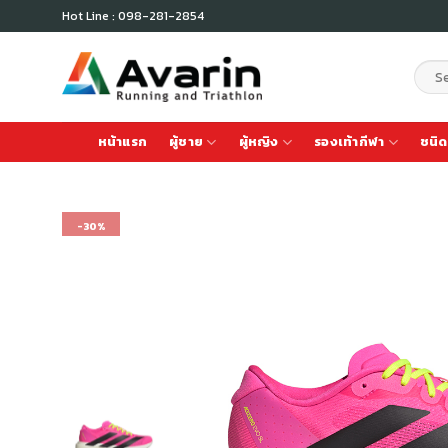
Skip
Hot Line : 098-281-2854
to
content
Sear
for:
หน้าแรก
ผู้ชาย
ผู้หญิง
รองเท้ากีฬา
ชนิด
-30%