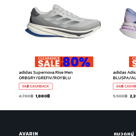
ใน
ใน
สินค้า
สินค้า
ที่ชอบ
ที่ชอบ
adidas Supernova Rise Men
adidas Adi
 Show
ORBGRY/GREFIV/ROYBLU
BLUSPA/A
56
฿
CASHBACK
66
฿
CASH
4,700
฿
1,880
฿
5,500
฿
2,
AVARIN
หมวดหมู่