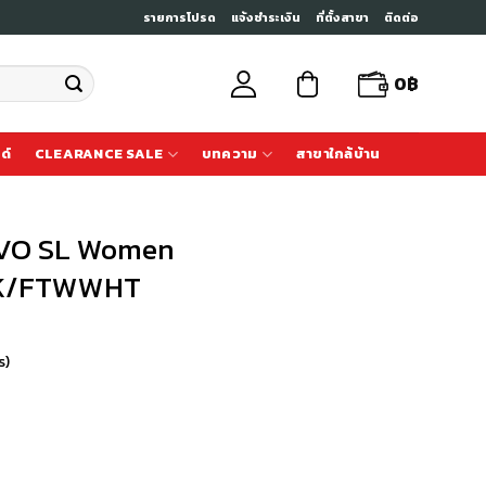
รายการโปรด
แจ้งชำระเงิน
ที่ตั้งสาขา
ติดต่อ
0
฿
ด์
CLEARANCE SALE
บทความ
สาขาใกล้บ้าน
EVO SL Women
K/FTWWHT
s)