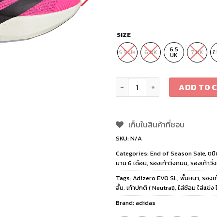
SIZE
6.5
5.5 UK
6 UK
7 UK
7
UK
adidas Adizero EVO SL Wo
ADD TO 
เก็บในสินค้าที่ชอบ
SKU:
N/A
Categories:
End of Season Sale
,
ชนิ
นาน 6 เดือน
,
รองเท้าวิ่งถนน
,
รองเท้าวิ่ง
Tags:
Adizero EVO SL
,
พื้นหนา
,
รองเท
สั้น
,
เท้าปกติ ( Neutral)
,
ใส่ซ้อม ใส่แข่ง 
Brand:
adidas