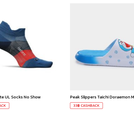
เก็บ
ใน
สินค้า
ที่ชอบ
ite UL Socks No Show
Peak Slippers Taichi Doraemon 
ACK
33
฿
CASHBACK