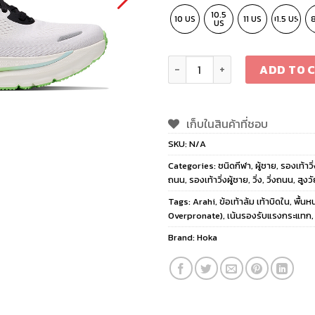
10.5
10 US
11 US
11.5 US
US
Hoka Arahi 9 Wide Men Frost
ADD TO 
เก็บในสินค้าที่ชอบ
SKU:
N/A
Categories:
ชนิดกีฬา
,
ผู้ชาย
,
รองเท้าวิ
ถนน
,
รองเท้าวิ่งผู้ชาย
,
วิ่ง
,
วิ่งถนน
,
สูงวั
Tags:
Arahi
,
ข้อเท้าล้ม เท้าบิดใน
,
พื้นห
Overpronate)
,
เน้นรองรับแรงกระแทก
Brand:
Hoka