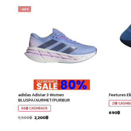
-60%
เก็บ
เก็บ
ใน
ใน
สินค้า
สินค้า
ที่ชอบ
ที่ชอบ
adidas Adistar 3 Women
Feetures El
BLUSPA/AURMET/PURBUR
21
฿
CASHB
66
฿
CASHBACK
690
฿
5,500
฿
2,200
฿