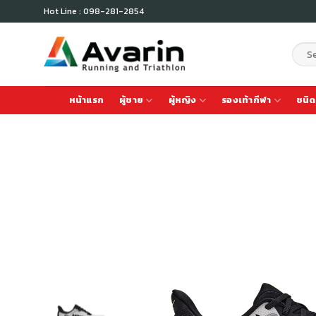
Skip
Hot Line : 098-281-2854
to
content
Sear
for:
หน้าแรก
ผู้ชาย
ผู้หญิง
รองเท้ากีฬา
ชนิด