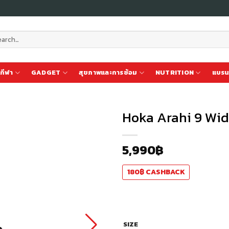
ch
กีฬา
GADGET
สุขภาพและการซ้อม
NUTRITION
แบรน
Hoka Arahi 9 Wid
5,990
฿
เก็บ
ใน
สินค้า
180
฿
CASHBACK
ที่ชอบ
SIZE