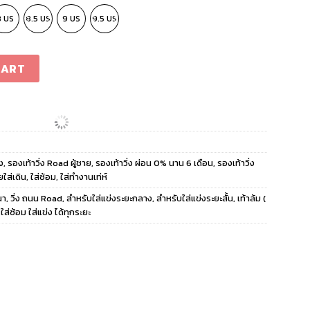
8 US
8.5 US
9 US
9.5 US
/Black quantity
CART
่ง
,
รองเท้าวิ่ง Road ผู้ชาย
,
รองเท้าวิ่ง ผ่อน 0% นาน 6 เดือน
,
รองเท้าวิ่ง
ยใส่เดิน
,
ใส่ซ้อม
,
ใส่ทำงานเท่ห์
นา
,
วิ่ง ถนน Road
,
สำหรับใส่แข่งระยะกลาง
,
สำหรับใส่แข่งระยะสั้น
,
เท้าล้ม (
,
ใส่ซ้อม ใส่แข่ง ได้ทุกระยะ