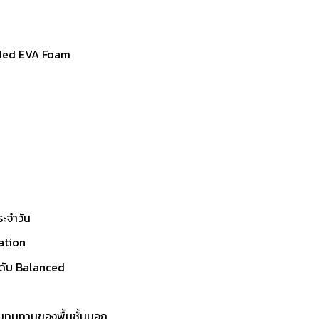
lded EVA Foam
ระจำวัน
nation
ะดับ Balanced
วามทนทานของพื้นชั้นนอก