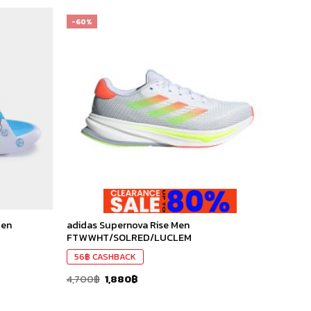
-60%
เก็บ
เก็บ
ใน
ใน
สินค้า
สินค้า
ที่ชอบ
ที่ชอบ
adidas Supernova Rise Men
Men
FTWWHT/SOLRED/LUCLEM
56
฿
CASHBACK
4,700
฿
1,880
฿