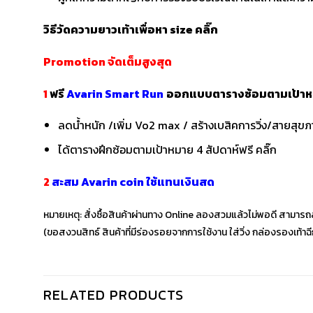
วิธีวัดความยาวเท้าเพื่อหา
size
คลิ๊ก
Promotion จัดเต็มสูงสุด
1
ฟรี
Avarin Smart Run
ออกแบบตารางซ้อมตามเป้าห
ลดน้ำหนัก /เพิ่ม Vo2 max / สร้างเบสิคการวิ่ง/สายสุ
ได้ตารางฝึกซ้อมตามเป้าหมาย 4 สัปดาห์ฟรี
คลิ๊ก
2
สะสม Avarin coin ใช้แทนเงินสด
หมายเหตุ: สั่งซื้อสินค้าผ่านทาง Online ลองสวมแล้วไม่พอดี สามารถส
(ขอสงวนสิทธ์ สินค้าที่มีร่องรอยจากการใช้งาน ใส่วิ่ง กล่องรองเท้า
RELATED PRODUCTS