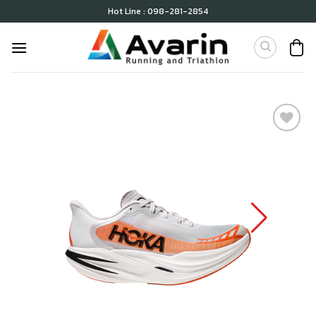
Skip
Hot Line : 098-281-2854
to
content
เก็บ
ใน
สินค้า
ที่ชอบ