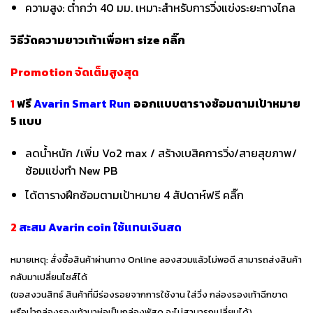
ความสูง: ต่ำกว่า 40 มม. เหมาะสำหรับการวิ่งแข่งระยะทางไกล
วิธีวัดความยาวเท้าเพื่อหา
size
คลิ๊ก
Promotion จัดเต็มสูงสุด
1
ฟรี
Avarin Smart Run
ออกแบบตารางซ้อมตามเป้าหมาย
5 แบบ
ลดน้ำหนัก /เพิ่ม Vo2 max / สร้างเบสิคการวิ่ง/สายสุขภาพ/
ซ้อมแข่งทำ New PB
ได้ตารางฝึกซ้อมตามเป้าหมาย 4 สัปดาห์ฟรี
คลิ๊ก
2
สะสม Avarin coin ใช้แทนเงินสด
หมายเหตุ: สั่งซื้อสินค้าผ่านทาง Online ลองสวมแล้วไม่พอดี สามารถส่งสินค้า
กลับมาเปลี่ยนไซส์ได้
(ขอสงวนสิทธ์ สินค้าที่มีร่องรอยจากการใช้งาน ใส่วิ่ง กล่องรองเท้าฉีกขาด
หรือนำกล่องรองเท้ามาห่อเป็นกล่องพัสดุ จะไม่สามารถเปลี่ยนได้)