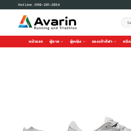
Skip
Hot Line : 098-281-2854
to
content
Sear
for:
หน้าแรก
ผู้ชาย
ผู้หญิง
รองเท้ากีฬา
ชนิด