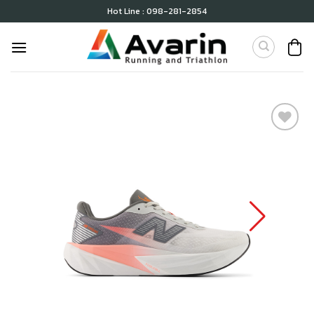
Skip
Hot Line : 098-281-2854
to
content
เก็บ
ใน
สินค้า
ที่ชอบ