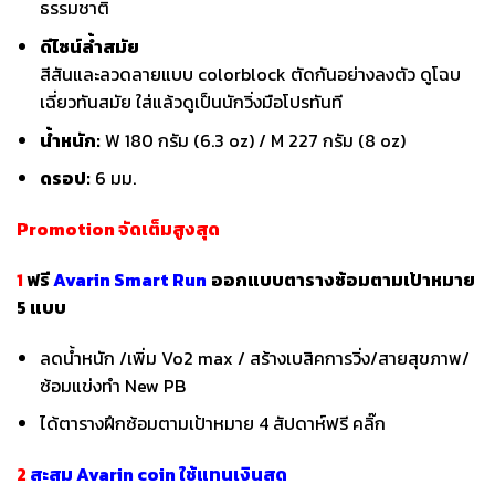
ธรรมชาติ
ดีไซน์ล้ำสมัย
สีสันและลวดลายแบบ colorblock ตัดกันอย่างลงตัว ดูโฉบ
เฉี่ยวทันสมัย ใส่แล้วดูเป็นนักวิ่งมือโปรทันที
น้ำหนัก:
W 180 กรัม (6.3 oz) / M 227 กรัม (8 oz)
ดรอป:
6 มม.
Promotion จัดเต็มสูงสุด
1
ฟรี
Avarin Smart Run
ออกแบบตารางซ้อมตามเป้าหมาย
5 แบบ
ลดน้ำหนัก /เพิ่ม Vo2 max / สร้างเบสิคการวิ่ง/สายสุขภาพ/
ซ้อมแข่งทำ New PB
ได้ตารางฝึกซ้อมตามเป้าหมาย 4 สัปดาห์ฟรี
คลิ๊ก
2
สะสม Avarin coin ใช้แทนเงินสด