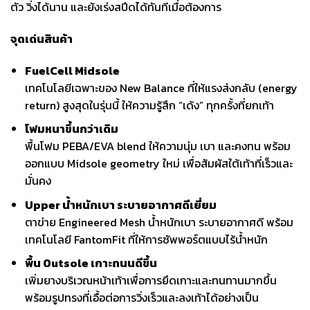
ตัว วิ่งได้นาน และยังเร่งสปีดได้ทันทีเมื่อต้องการ
จุดเด่นสินค้า
FuelCell Midsole
เทคโนโลยีเฉพาะของ New Balance ที่ให้แรงส่งกลับ (energy
return) สูงสุดในรุ่นนี้ ให้ความรู้สึก “เด้ง” ทุกครั้งที่ยกเท้า
โฟมหนาขึ้นกว่าเดิม
พื้นโฟม PEBA/EVA blend ให้ความนุ่ม เบา และคงทน พร้อม
ออกแบบ Midsole geometry ใหม่ เพื่อสัมผัสใต้เท้าที่เร็วและ
มั่นคง
Upper น้ำหนักเบา ระบายอากาศดีเยี่ยม
ตาข่าย Engineered Mesh น้ำหนักเบา ระบายอากาศดี พร้อม
เทคโนโลยี FantomFit ที่ให้การซัพพอร์ตแบบไร้น้ำหนัก
พื้น Outsole เกาะถนนดีขึ้น
เพิ่มยางบริเวณหน้าเท้าเพื่อการยึดเกาะและทนทานมากขึ้น
พร้อมรูปทรงที่เอื้อต่อการวิ่งเร็วและลงเท้าได้อย่างเป็น