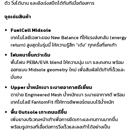
ตัว วิ่งได้นาน และยังเร่งสปีดได้ทันทีเมื่อต้องการ
จุดเด่นสินค้า
FuelCell Midsole
เทคโนโลยีเฉพาะของ New Balance ที่ให้แรงส่งกลับ (energy
return) สูงสุดในรุ่นนี้ ให้ความรู้สึก “เด้ง” ทุกครั้งที่ยกเท้า
โฟมหนาขึ้นกว่าเดิม
พื้นโฟม PEBA/EVA blend ให้ความนุ่ม เบา และคงทน พร้อม
ออกแบบ Midsole geometry ใหม่ เพื่อสัมผัสใต้เท้าที่เร็วและ
มั่นคง
Upper น้ำหนักเบา ระบายอากาศดีเยี่ยม
ตาข่าย Engineered Mesh น้ำหนักเบา ระบายอากาศดี พร้อม
เทคโนโลยี FantomFit ที่ให้การซัพพอร์ตแบบไร้น้ำหนัก
พื้น Outsole เกาะถนนดีขึ้น
เพิ่มยางบริเวณหน้าเท้าเพื่อการยึดเกาะและทนทานมากขึ้น
พร้อมรูปทรงที่เอื้อต่อการวิ่งเร็วและลงเท้าได้อย่างเป็น