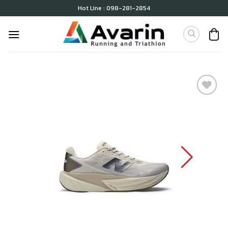
Skip
Hot Line : 098-281-2854
to
content
เก็บ
ใน
สินค้า
ที่ชอบ