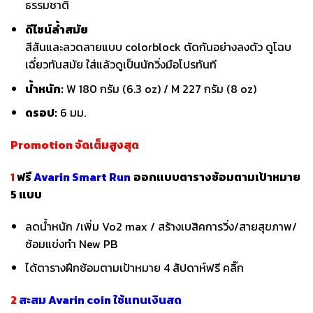
ธรรมชาติ
ดีไซน์ล้ำสมัย
สีสันและลวดลายแบบ colorblock ตัดกันอย่างลงตัว ดูโฉบ
เฉี่ยวทันสมัย ใส่แล้วดูเป็นนักวิ่งมือโปรทันที
น้ำหนัก:
W 180 กรัม (6.3 oz) / M 227 กรัม (8 oz)
ดรอป:
6 มม.
Promotion จัดเต็มสูงสุด
1
ฟรี
Avarin Smart Run
ออกแบบตารางซ้อมตามเป้าหมาย
5 แบบ
ลดน้ำหนัก /เพิ่ม Vo2 max / สร้างเบสิคการวิ่ง/สายสุขภาพ/
ซ้อมแข่งทำ New PB
ได้ตารางฝึกซ้อมตามเป้าหมาย 4 สัปดาห์ฟรี
คลิ๊ก
2
สะสม Avarin coin ใช้แทนเงินสด