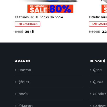
Feetures HP UL Socks No Show
Fitletic Jo
12
฿
CASHBACK
22
฿
CASHB
640
฿
384
฿
5,500
฿
2,
AVARIN
หมวดหมู่
บทความ
ผู้ชาย
รู้จักเรา
ผู้หญิง
ติดต่อ
ชนิดกีฬา
ที่ตั้งสาขา
Gadget