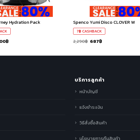
urney Hydration Pack
Spenco Yumi Disco CLOVER W
ACK
7
฿
CASHBACK
200
฿
2,290
฿
687
฿
บริการลูกค้า
หน้าบัญชี
แจ้งชำระเงิน
วิธีสั่งซื้อสินค้า
นโยบายการคืนสินค้า