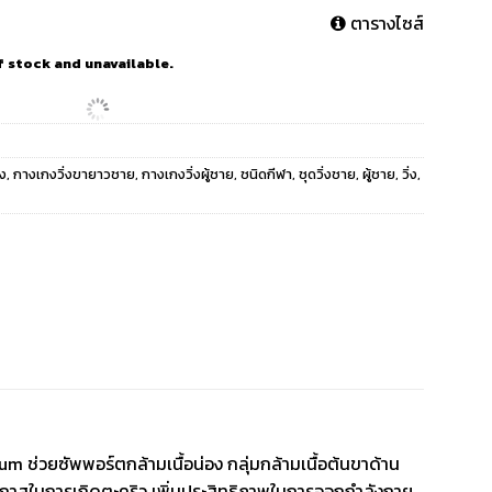
ตารางไซส์
f stock and unavailable.
่ง
,
กางเกงวิ่งขายาวชาย
,
กางเกงวิ่งผู้ชาย
,
ชนิดกีฬา
,
ชุดวิ่งชาย
,
ผู้ชาย
,
วิ่ง
,
ช่วยซัพพอร์ตกล้ามเนื้อน่อง กลุ่มกล้ามเนื้อต้นขาด้าน
นโอกาสในการเกิดตะคริว เพิ่มประสิทธิภาพในการออกกำลังกาย