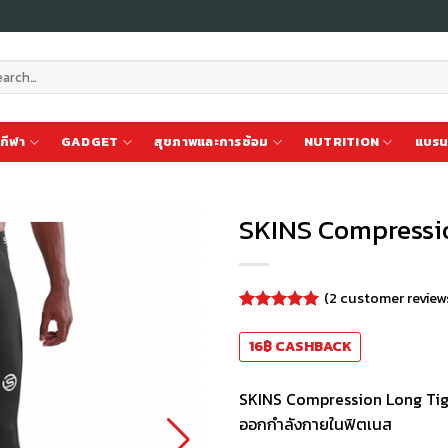
ch
กีฬา
GADGET
สุขภาพและการซ้อม
NUTRITION
แบรน
SKINS Compressio
เก็บ
(
2
customer review
ใน
สินค้า
Rated
2
5.00
out of 5
ที่ชอบ
16
฿
CASHBACK
based on
customer
ratings
SKINS Compression Long Tigh
ออกกำลังกายในฟิตเนส