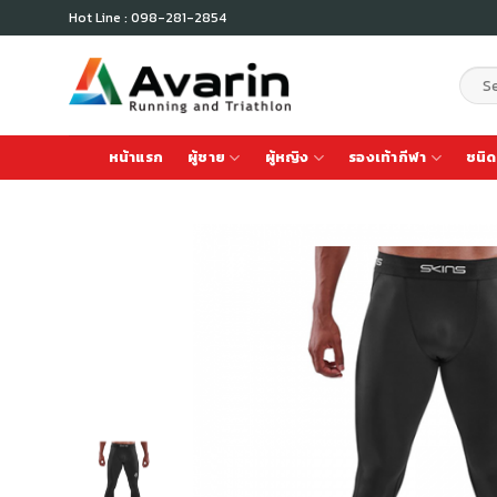
Skip
Hot Line : 098-281-2854
to
content
Sear
for:
หน้าแรก
ผู้ชาย
ผู้หญิง
รองเท้ากีฬา
ชนิด