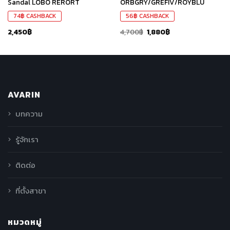
Sandal LOBO RERORT
ORBGRY/GREFIV/ROYBLU
74
฿
CASHBACK
56
฿
CASHBACK
2,450
฿
4,700
฿
1,880
฿
AVARIN
บทความ
รู้จักเรา
ติดต่อ
ที่ตั้งสาขา
หมวดหมู่