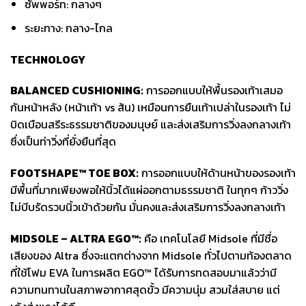
ซัพพอร์ท: กลางๆ
ระยะทาง: กลาง-ไกล
TECHNOLOGY
BALANCED CUSHIONING:
การออกแบบให้พื้นรองเท้าเสมอ
กันหน้าหลัง (หน้าเท้า vs ส้น) เหมือนการยืนเท้าเปล่าในรองเท้า ไม่
บิดเบือนสรีระธรรมชาติของมนุษย์ และส่งเสริมการวิ่งลงกลางเท้า
ซึ่งเป็นท่าวิ่งที่ยั่งยืนที่สุด
FOOTSHAPE™ TOE BOX:
การออกแบบให้ด้านหน้าของรองเท้า
มีพื้นที่มากเพียงพอให้นิ้วได้แผ่ออกตามธรรมชาติ ในทุกๆ ก้าววิ่ง
ไม่บีบรัดรวบนิ้วเข้าด้วยกัน มั่นคงและส่งเสริมการวิ่งลงกลางเท้า
MIDSOLE – ALTRA EGO™:
คือ เทคโนโลยี Midsole ที่มีชื่อ
เสียงของ Altra ซึ่งจะแตกต่างจาก Midsole ทั่วไปตามท้องตลาด
ที่ใช้โฟม EVA ในการผลิต EGO™ ได้รับการทดสอบมาแล้วว่ามี
ความทนทานในสภาพอากาศสุดขั้ว มีความนุ่ม สวมใส่สบาย แต่