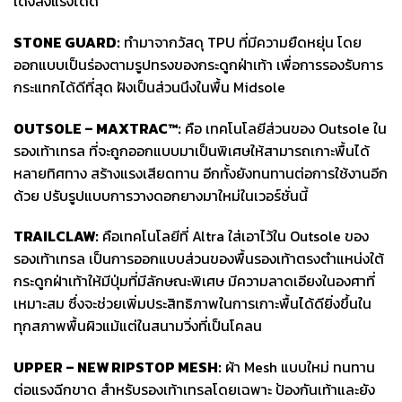
เด้งส่งแรงได้ดี
STONE GUARD:
ทำมาจากวัสดุ TPU ที่มีความยืดหยุ่น โดย
ออกแบบเป็นร่องตามรูปทรงของกระดูกฝ่าเท้า เพื่อการรองรับการ
กระแทกได้ดีที่สุด ฝังเป็นส่วนนึงในพื้น Midsole
OUTSOLE – MAXTRAC™:
คือ เทคโนโลยีส่วนของ Outsole ใน
รองเท้าเทรล ที่จะถูกออกแบบมาเป็นพิเศษให้สามารถเกาะพื้นได้
หลายทิศทาง สร้างแรงเสียดทาน อีกทั้งยังทนทานต่อการใช้งานอีก
ด้วย ปรับรูปแบบการวางดอกยางมาใหม่ในเวอร์ชั่นนี้
TRAILCLAW:
คือเทคโนโลยีที่ Altra ใส่เอาไว้ใน Outsole ของ
รองเท้าเทรล เป็นการออกแบบส่วนของพื้นรองเท้าตรงตำแหน่งใต้
กระดูกฝ่าเท้าให้มีปุ่มที่มีลักษณะพิเศษ มีความลาดเอียงในองศาที่
เหมาะสม ซึ่งจะช่วยเพิ่มประสิทธิภาพในการเกาะพื้นได้ดียิ่งขึ้นใน
ทุกสภาพพื้นผิวแม้แต่ในสนามวิ่งที่เป็นโคลน
UPPER – NEW RIPSTOP MESH:
ผ้า Mesh แบบใหม่ ทนทาน
ต่อแรงฉีกขาด สำหรับรองเท้าเทรลโดยเฉพาะ ป้องกันเท้าและยัง