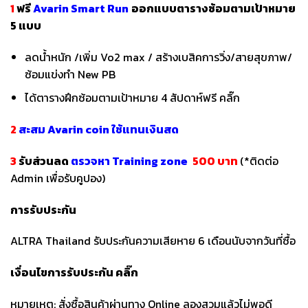
1
ฟรี
Avarin Smart Run
ออกแบบตารางซ้อมตามเป้าหมาย
5 แบบ
ลดน้ำหนัก /เพิ่ม Vo2 max / สร้างเบสิคการวิ่ง/สายสุขภาพ/
ซ้อมแข่งทำ New PB
ได้ตารางฝึกซ้อมตามเป้าหมาย 4 สัปดาห์ฟรี
คลิ๊ก
2
สะสม Avarin coin ใช้แทนเงินสด
3
รับส่วนลด
ตรวจหา Training zone
500 บาท
(*ติดต่อ
Admin เพื่อรับคูปอง)
การรับประกัน
ALTRA Thailand รับประกันความเสียหาย 6 เดือนนับจากวันที่ซื้อ
เงื่อนไขการรับประกัน
คลิ๊ก
หมายเหตุ: สั่งซื้อสินค้าผ่านทาง Online ลองสวมแล้วไม่พอดี