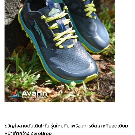
ขวัญใจสายดันเนิน! กับ รุ่นใหม่ที่มาพร้อมการยึดเกาะที่ยอดเยี่ยม
หน้าเท้ากว้าง ZeroDrop