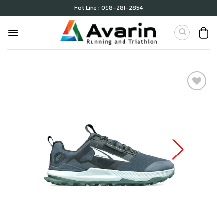
Skip
Hot Line : 098-281-2854
to
content
เก็บ
ใน
สินค้า
ที่ชอบ