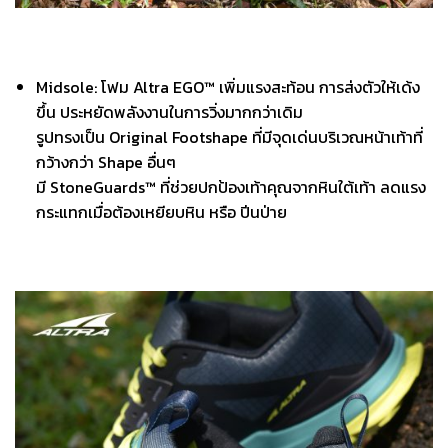
Midsole: โฟม Altra EGO™ เพิ่มแรงสะท้อน การส่งตัวให้เด้ง
ขึ้น ประหยัดพลังงานในการวิ่งมากกว่าเดิม
รูปทรงเป็น Original Footshape ที่มีจุดเด่นบริเวณหน้าเท้าที่
กว้างกว่า Shape อื่นๆ
มี StoneGuards™ ที่ช่วยปกป้องเท้าคุณจากหินใต้เท้า ลดแรง
กระแทกเมื่อต้องเหยียบหิน หรือ ปีนป่าย