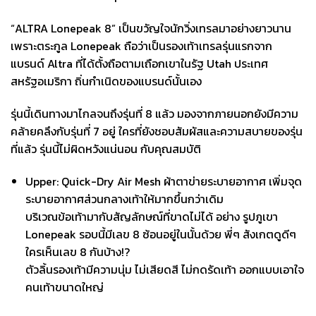
“ALTRA Lonepeak 8” เป็นขวัญใจนักวิ่งเทรลมาอย่างยาวนาน
เพราะตระกูล Lonepeak ถือว่าเป็นรองเท้าเทรลรุ่นแรกจาก
แบรนด์ Altra ที่ได้ตั้งถือตามเถือกเขาในรัฐ Utah ประเทศ
สหรัฐอเมริกา ถิ่นกำเนิดของแบรนด์นั้นเอง
รุ่นนี้เดินทางมาไกลจนถึงรุ่นที่ 8 แล้ว มองจากภายนอกยังมีความ
คล้ายคลึงกับรุ่นที่ 7 อยู่ ใครที่ยังชอบสัมผัสและความสบายของรุ่น
ที่แล้ว รุ่นนี้ไม่ผิดหวังแน่นอน กับคุณสมบัติ
Upper: Quick-Dry Air Mesh ผ้าตาข่ายระบายอากาศ เพิ่มจุด
ระบายอากาศส่วนกลางเท้าให้มากขึ้นกว่าเดิม
บริเวณข้อเท้ามากับสัญลักษณ์ที่ขาดไม่ได้ อย่าง รูปภูเขา
Lonepeak รอบนี้มีเลข 8 ซ้อนอยู่ในนั้นด้วย พี่ๆ สังเกตดูดีๆ
ใครเห็นเลข 8 กันบ้าง!?
ตัวลิ้นรองเท้ามีความนุ่ม ไม่เสียดสี ไม่กดรัดเท้า ออกแบบเอาใจ
คนเท้าขนาดใหญ่