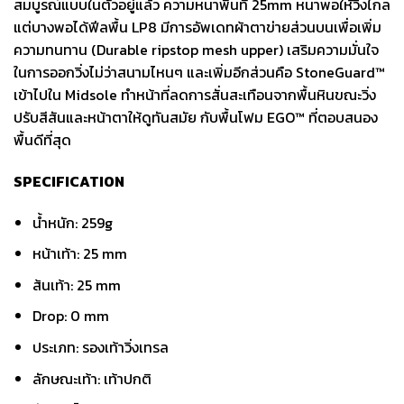
สมบูรณ์แบบในตัวอยู่แล้ว ความหนาพื้นที่ 25mm หนาพอให้วิ่งไกล
แต่บางพอได้ฟีลพื้น LP8 มีการอัพเดทผ้าตาข่ายส่วนบนเพื่อเพิ่ม
ความทนทาน (Durable ripstop mesh upper) เสริมความมั่นใจ
ในการออกวิ่งไม่ว่าสนามไหนๆ และเพิ่มอีกส่วนคือ StoneGuard™
เข้าไปใน Midsole ทำหน้าที่ลดการสั่นสะเทือนจากพื้นหินขณะวิ่ง
ปรับสีสันและหน้าตาให้ดูทันสมัย กับพื้นโฟม EGO™ ที่ตอบสนอง
พื้นดีที่สุด
SPECIFICATION
น้ำหนัก: 259g
หน้าเท้า: 25 mm
ส้นเท้า: 25 mm
Drop: 0 mm
ประเภท: รองเท้าวิ่งเทรล
ลักษณะเท้า: เท้าปกติ