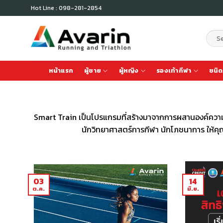
Skip
Hot Line : 098-281-2854
to
content
Sear
for:
หน้าแรก
ผู้ชาย
ผู้หญิง
รองเท้ากีฬา
ชนิด
Smart Train เป็นโปรแกรมที่สร้างมาจากการผสานองค์ความรู
นักวิทยาศาสตร์การกีฬา นักโภชนาการ ให้ค
03
14
ต.ค.
มิ.ย.