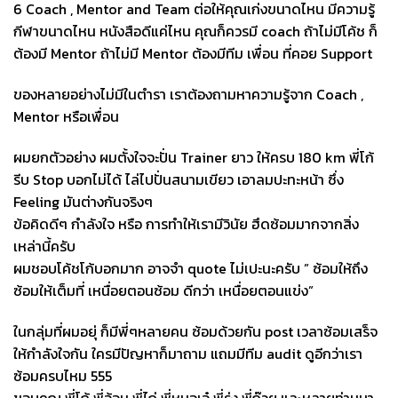
6 Coach , Mentor and Team ต่อให้คุณเก่งขนาดไหน มีความรู้
กีฬาขนาดไหน หนังสือดีแค่ไหน คุณก็ควรมี coach ถ้าไม่มีโค้ช ก็
ต้องมี Mentor ถ้าไม่มี Mentor ต้องมีทีม เพื่อน ที่คอย Support
ของหลายอย่างไม่มีในตำรา เราต้องถามหาความรู้จาก Coach ,
Mentor หรือเพื่อน
ผมยกตัวอย่าง ผมตั้งใจจะปั่น Trainer ยาว ให้ครบ 180 km พี่โก้
รีบ Stop บอกไม่ได้ ไล่ไปปั่นสนามเขียว เอาลมปะทะหน้า ซึ่ง
Feeling มันต่างกันจริงๆ
ข้อคิดดีๆ กำลังใจ หรือ การทำให้เรามีวินัย ฮึดซ้อมมากจากสิ่ง
เหล่านี้ครับ
ผมชอบโค้ชโก้บอกมาก อาจจำ quote ไม่เปะนะครับ ” ซ้อมให้ถึง
ซ้อมให้เต็มที่ เหนื่อยตอนซ้อม ดีกว่า เหนื่อยตอนแข่ง”
ในกลุ่มที่ผมอยุ่ ก็มีพี่ๆหลายคน ซ้อมด้วยกัน post เวลาซ้อมเสร็จ
ให้กำลังใจกัน ใครมีปัญหาก็มาถาม แถมมีทีม audit ดูอีกว่าเรา
ซ้อมครบไหม 555
ขอบคุณ พี่โก้ พี่อ้อม พี่ไก่ พี่หมอเอ๋ พี่รุ่ง พี่ก๊วย และหลายท่านมา