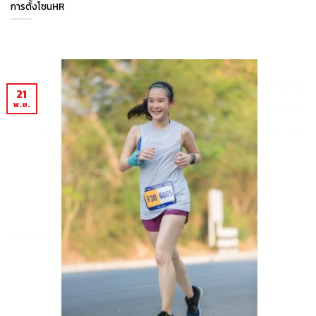
การตั้งโซนHR
21
พ.ย.