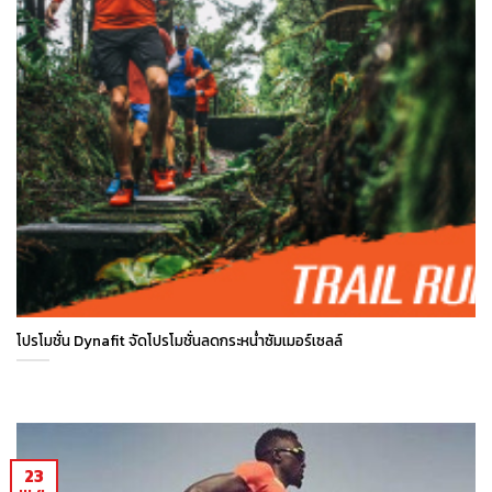
โปรโมชั่น Dynafit จัดโปรโมชั่นลดกระหน่ำซัมเมอร์เซลล์
23