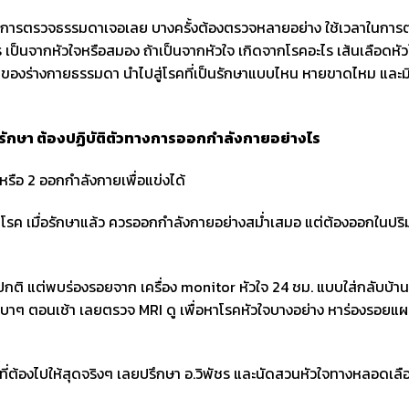
จใช้การตรวจธรรมดาเจอเลย บางครั้งต้องตรวจหลายอย่าง ใช้เวลาในการ
ไร เป็นจากหัวใจหรือสมอง ถ้าเป็นจากหัวใจ เกิดจากโรคอะไร เส้นเลือดหั
flex ของร่างกายธรรมดา นำไปสู่โรคที่เป็นรักษาแบบไหน หายขาดไหม และม
จากรักษา ต้องปฏิบัติตัวทางการออกกำลังกายอย่างไร
หรือ 2 ออกกำลังกายเพื่อแข่งได้
ุกโรค เมื่อรักษาแล้ว ควรออกกำลังกายอย่างสม่ำเสมอ แต่ต้องออกในป
กติ แต่พบร่องรอยจาก เครื่อง monitor หัวใจ 24 ชม. แบบใส่กลับบ้า
เบาๆ ตอนเช้า เลยตรวจ MRI ดู เพื่อหาโรคหัวใจบางอย่าง หาร่องรอยแผล
ี่ต้องไปให้สุดจริงๆ เลยปรึกษา อ.วิพัชร และนัดสวนหัวใจทางหลอดเลื