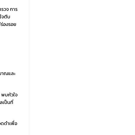
ตรวจ การ
วใจตีบ
ีร่องรอย
ริมาณและ
น พบหัวใจ
เป็นที่
อดดำเพื่อ