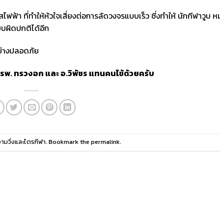
แสไฟฟ้า ที่ทำให้หัวใจเสี่ยงต่อการลัดวงจรแบบเร็ว ซี่งทำให้ นักกีฬาวูบ 
บผิดปกติได้อีก
อย่างปลอดภัย
 รพ. ทรวงอก และ อ.วิพัชร แทนคนไข้ด้วยครับ
ามวิ่งและไตรกีฬา
. Bookmark the
permalink
.