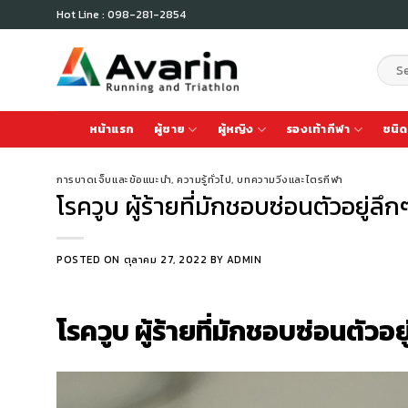
Skip
Hot Line : 098-281-2854
to
content
Sear
for:
หน้าแรก
ผู้ชาย
ผู้หญิง
รองเท้ากีฬา
ชนิด
การบาดเจ็บและข้อแนะนำ
,
ความรู้ทั่วไป
,
บทความวิ่งและไตรกีฬา
โรควูบ ผู้ร้ายที่มักชอบซ่อนตัวอยู่ลึก
POSTED ON
ตุลาคม 27, 2022
BY
ADMIN
โรควูบ ผู้ร้ายที่มักชอบซ่อนตัวอย