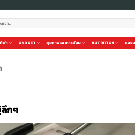
ch
กีฬา
GADGET
สุขภาพและการซ้อม
NUTRITION
แบรน
ๆ
ู่ลึกๆ