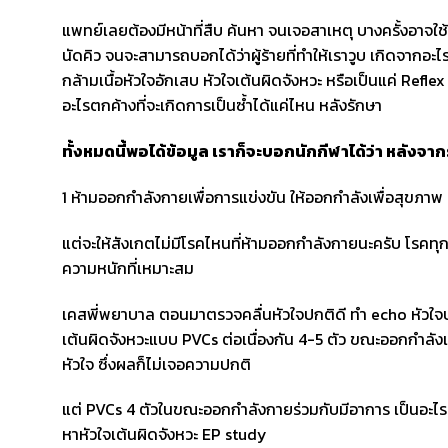
แพทย์เลยต้องมีหน้าที่สืบ ค้นหา จนเจอสาเหตุ บางครั้งอา
นัดคิว จนจะสามารถบอกได้ว่าผู้ร้ายที่ทำให้เราวูบ เกิดจากอะ
กล้ามเนื้อหัวใจอักเสบ หัวใจเต้นผิดจังหวะ หรือเป็นแค่ Re
อะไรตกค้างที่จะเกิดการเป็นซ้ำได้แค่ไหน หลังรักษา
ทั้งหมดนี้พอได้ข้อมูล เราก็จะบอกนักกีฬาได้ว่า หลัง
1 ห้ามออกกำลังกายเพื่อการแข่งขัน ให้ออกกำลังเพื่อสุขภาพ 
แต่จะให้สังเกตไม่มีโรคไหนที่ห้ามออกกำลังกายนะครับ โรคท
ความหนักที่เหมาะสม
เคสพี่พยาบาล ตอนมาตรวจคลื่นหัวใจปกติดี ทำ echo หัวใจป
เต้นผิดจังหวะแบบ PVCs ต่อเนื่องกัน 4-5 ตัว ขณะออกกำลัง
หัวใจ ซึ่งผลก็ไม่เจอความปกติ
แต่ PVCs 4 ตัวในขณะออกกำลังกายร่วมกับมีอาการ เป็นอะไรท
หาหัวใจเต้นผิดจังหวะ EP study