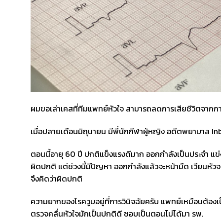
ผมขอเล่าเคสที่ทีมแพทย์หัวใจ สามารถลดการเสียชีวิตจากการ
เมื่อปลายเดือนมิถุนายน มีพี่นักกีฬาผู้หญิง อดีตพยาบาล 
ตอนนี้อายุ 60 ปี ปกติแข็งแรงดีมาก ออกกำลังเป็นประจำ แ
ผิดปกติ แต่ช่วงนี้มีปัญหา ออกกำลังแล้วจะหน้ามืด เวียนหัวจะ
จึงคิดว่าผิดปกติ
ความยากของโรควูบอยู่ที่การวินิจฉัยครับ แพทย์เหมือนต้องเป็
ตรวจคลื่นหัวใจมักเป็นปกติดี ชอบเป็นตอนไม่ได้มา รพ.